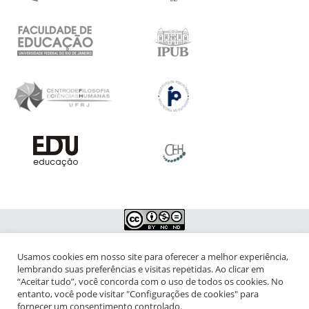
Usamos cookies em nosso site para oferecer a melhor experiência,
NIPIAC – Núcleo Interdisciplinar de Pesquisa para a Infância e
lembrando suas preferências e visitas repetidas. Ao clicar em
Adolescência Contemporâneas
“Aceitar tudo”, você concorda com o uso de todos os cookies. No
entanto, você pode visitar "Configurações de cookies" para
Universidade Federal do Rio de Janeiro - Campus da Praia Vermelha
fornecer um consentimento controlado.