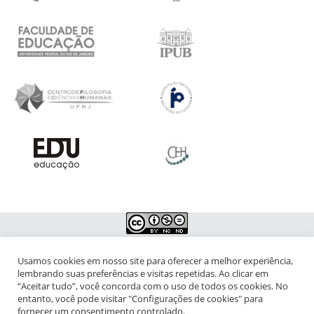
Usamos cookies em nosso site para oferecer a melhor experiência,
NIPIAC – Núcleo Interdisciplinar de Pesquisa para a Infância e
lembrando suas preferências e visitas repetidas. Ao clicar em
Adolescência Contemporâneas
“Aceitar tudo”, você concorda com o uso de todos os cookies. No
entanto, você pode visitar "Configurações de cookies" para
Universidade Federal do Rio de Janeiro - Campus da Praia Vermelha
fornecer um consentimento controlado.