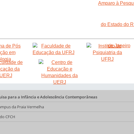
quisa para a Infância e Adolescência Contemporâneas
 Campus da Praia Vermelha
a do CFCH