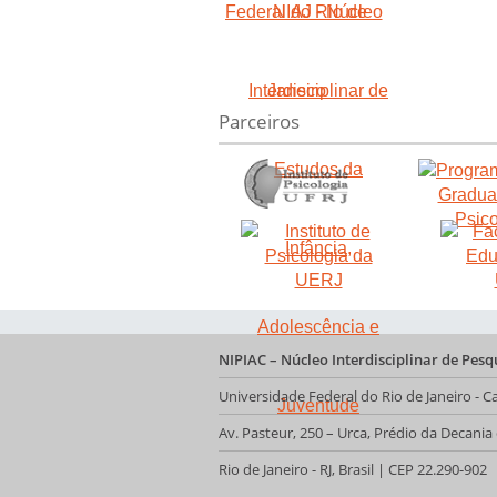
Parceiros
NIPIAC – Núcleo Interdisciplinar de Pes
Universidade Federal do Rio de Janeiro -
Av. Pasteur, 250 – Urca, Prédio da Decani
Rio de Janeiro - RJ, Brasil | CEP 22.290-902