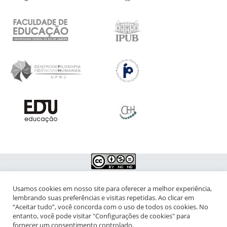
Usamos cookies em nosso site para oferecer a melhor experiência,
NIPIAC – Núcleo Interdisciplinar de Pesquisa para a Infância e
lembrando suas preferências e visitas repetidas. Ao clicar em
Adolescência Contemporâneas
“Aceitar tudo”, você concorda com o uso de todos os cookies. No
entanto, você pode visitar "Configurações de cookies" para
Universidade Federal do Rio de Janeiro - Campus da Praia Vermelha
fornecer um consentimento controlado.