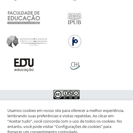
Usamos cookies em nosso site para oferecer a melhor experiência,
NIPIAC – Núcleo Interdisciplinar de Pesquisa para a Infância e
lembrando suas preferências e visitas repetidas. Ao clicar em
Adolescência Contemporâneas
“Aceitar tudo”, você concorda com o uso de todos os cookies. No
entanto, você pode visitar "Configurações de cookies" para
Universidade Federal do Rio de Janeiro - Campus da Praia Vermelha
fornecer um consentimento controlado.