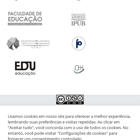
Usamos cookies em nosso site para oferecer a melhor experiência,
NIPIAC – Núcleo Interdisciplinar de Pesquisa para a Infância e
lembrando suas preferências e visitas repetidas. Ao clicar em
Adolescência Contemporâneas
“Aceitar tudo”, você concorda com o uso de todos os cookies. No
entanto, você pode visitar "Configurações de cookies" para
Universidade Federal do Rio de Janeiro - Campus da Praia Vermelha
fornecer um consentimento controlado.