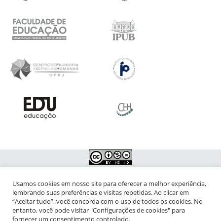
Usamos cookies em nosso site para oferecer a melhor experiência,
NIPIAC – Núcleo Interdisciplinar de Pesquisa para a Infância e
lembrando suas preferências e visitas repetidas. Ao clicar em
Adolescência Contemporâneas
“Aceitar tudo”, você concorda com o uso de todos os cookies. No
entanto, você pode visitar "Configurações de cookies" para
Universidade Federal do Rio de Janeiro - Campus da Praia Vermelha
fornecer um consentimento controlado.