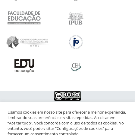
Usamos cookies em nosso site para oferecer a melhor experiência,
NIPIAC – Núcleo Interdisciplinar de Pesquisa para a Infância e
lembrando suas preferências e visitas repetidas. Ao clicar em
Adolescência Contemporâneas
“Aceitar tudo”, você concorda com o uso de todos os cookies. No
entanto, você pode visitar "Configurações de cookies" para
Universidade Federal do Rio de Janeiro - Campus da Praia Vermelha
fornecer um consentimento controlado.