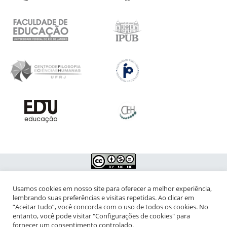
Usamos cookies em nosso site para oferecer a melhor experiência,
NIPIAC – Núcleo Interdisciplinar de Pesquisa para a Infância e
lembrando suas preferências e visitas repetidas. Ao clicar em
Adolescência Contemporâneas
“Aceitar tudo”, você concorda com o uso de todos os cookies. No
entanto, você pode visitar "Configurações de cookies" para
Universidade Federal do Rio de Janeiro - Campus da Praia Vermelha
fornecer um consentimento controlado.