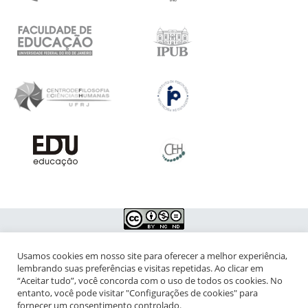
Usamos cookies em nosso site para oferecer a melhor experiência,
NIPIAC – Núcleo Interdisciplinar de Pesquisa para a Infância e
lembrando suas preferências e visitas repetidas. Ao clicar em
Adolescência Contemporâneas
“Aceitar tudo”, você concorda com o uso de todos os cookies. No
entanto, você pode visitar "Configurações de cookies" para
Universidade Federal do Rio de Janeiro - Campus da Praia Vermelha
fornecer um consentimento controlado.