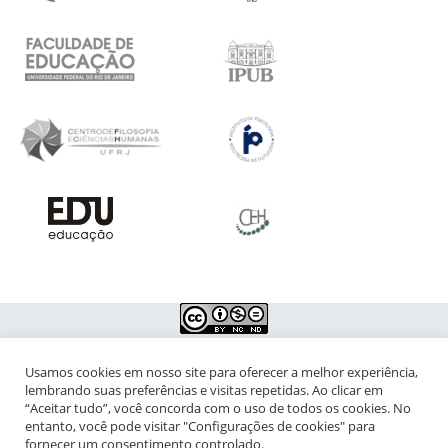
Usamos cookies em nosso site para oferecer a melhor experiência,
NIPIAC – Núcleo Interdisciplinar de Pesquisa para a Infância e
lembrando suas preferências e visitas repetidas. Ao clicar em
Adolescência Contemporâneas
“Aceitar tudo”, você concorda com o uso de todos os cookies. No
entanto, você pode visitar "Configurações de cookies" para
Universidade Federal do Rio de Janeiro - Campus da Praia Vermelha
fornecer um consentimento controlado.