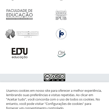
Usamos cookies em nosso site para oferecer a melhor experiência,
NIPIAC – Núcleo Interdisciplinar de Pesquisa para a Infância e
lembrando suas preferências e visitas repetidas. Ao clicar em
Adolescência Contemporâneas
“Aceitar tudo”, você concorda com o uso de todos os cookies. No
entanto, você pode visitar "Configurações de cookies" para
Universidade Federal do Rio de Janeiro - Campus da Praia Vermelha
fornecer um consentimento controlado.