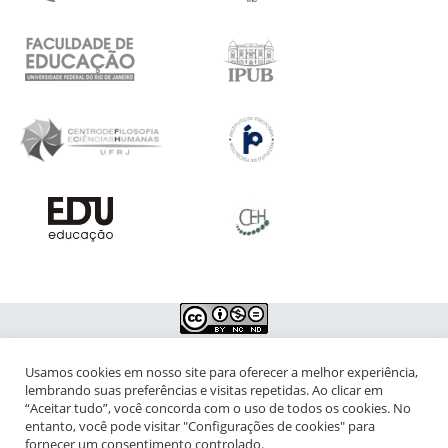
Usamos cookies em nosso site para oferecer a melhor experiência,
NIPIAC – Núcleo Interdisciplinar de Pesquisa para a Infância e
lembrando suas preferências e visitas repetidas. Ao clicar em
Adolescência Contemporâneas
“Aceitar tudo”, você concorda com o uso de todos os cookies. No
entanto, você pode visitar "Configurações de cookies" para
Universidade Federal do Rio de Janeiro - Campus da Praia Vermelha
fornecer um consentimento controlado.