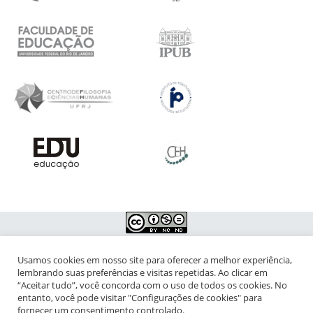
Usamos cookies em nosso site para oferecer a melhor experiência,
NIPIAC – Núcleo Interdisciplinar de Pesquisa para a Infância e
lembrando suas preferências e visitas repetidas. Ao clicar em
Adolescência Contemporâneas
“Aceitar tudo”, você concorda com o uso de todos os cookies. No
entanto, você pode visitar "Configurações de cookies" para
Universidade Federal do Rio de Janeiro - Campus da Praia Vermelha
fornecer um consentimento controlado.