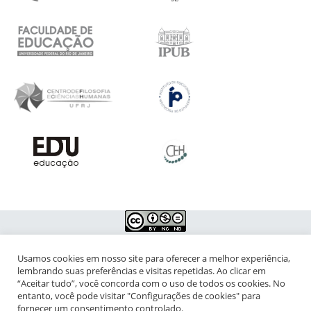
Usamos cookies em nosso site para oferecer a melhor experiência,
NIPIAC – Núcleo Interdisciplinar de Pesquisa para a Infância e
lembrando suas preferências e visitas repetidas. Ao clicar em
Adolescência Contemporâneas
“Aceitar tudo”, você concorda com o uso de todos os cookies. No
entanto, você pode visitar "Configurações de cookies" para
Universidade Federal do Rio de Janeiro - Campus da Praia Vermelha
fornecer um consentimento controlado.