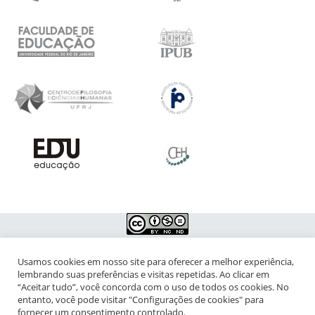
Usamos cookies em nosso site para oferecer a melhor experiência,
NIPIAC – Núcleo Interdisciplinar de Pesquisa para a Infância e
lembrando suas preferências e visitas repetidas. Ao clicar em
Adolescência Contemporâneas
“Aceitar tudo”, você concorda com o uso de todos os cookies. No
entanto, você pode visitar "Configurações de cookies" para
Universidade Federal do Rio de Janeiro - Campus da Praia Vermelha
fornecer um consentimento controlado.