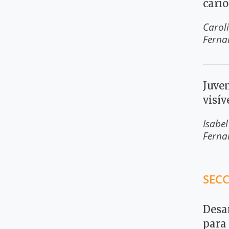
cari
Carol
Ferna
Juve
visív
Isabe
Ferna
SECC
Desa
para 