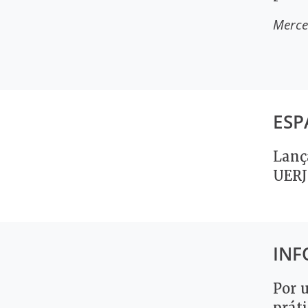
Merce
ESP
Lanç
UERJ
INF
Por 