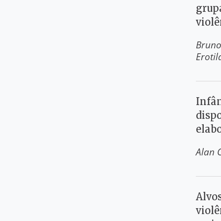
grup
viol
Brun
Erotil
Infân
dispo
elab
Alan 
Alvo
violê