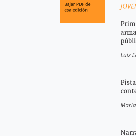
Bajar PDF de
JOVE
esa edición
Prime
armad
públ
Luiz 
Pist
cont
Maria
Narr