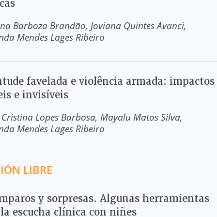
ocas
ina Barboza Brandão
Joviana Quintes Avanci
nda Mendes Lages Ribeiro
ntude favelada e violência armada: impactos
eis e invisíveis
l Cristina Lopes Barbosa
Mayalu Matos Silva
nda Mendes Lages Ribeiro
IÓN LIBRE
mparos y sorpresas. Algunas herramientas
la escucha clínica con niñes