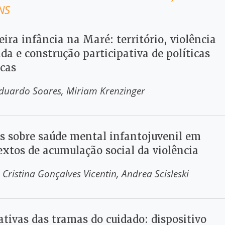
NS
ira infância na Maré: território, violência
a e construção participativa de políticas
icas
Eduardo Soares
Miriam Krenzinger
as sobre saúde mental infantojuvenil em
extos de acumulação social da violência
 Cristina Gonçalves Vicentin
Andrea Scisleski
ativas das tramas do cuidado: dispositivo