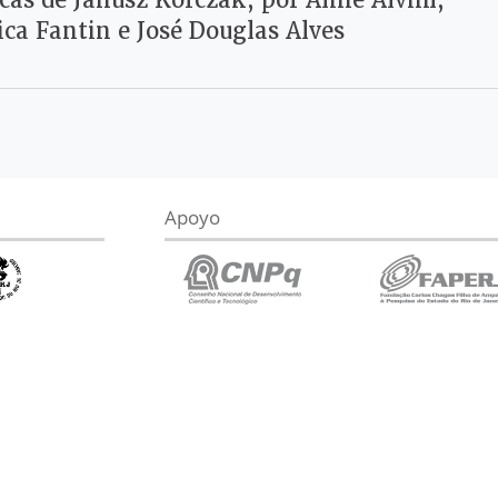
icas de Janusz Korczak, por Aline Alvim,
ca Fantin e José Douglas Alves
Apoyo