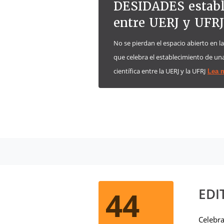
DESIDADES establ
entre UERJ y UFRJ
No se pierdan el espacio abierto en l
que celebra el establecimiento de un
científica entre la UERJ y la UFRJ
Lea 
44
EDI
Celebra