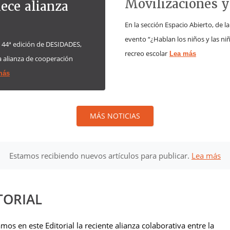
Movilizaciones y
ece alianza
En la sección Espacio Abierto, de l
evento “¿Hablan los niños y las ni
a 44ª edición de DESIDADES,
recreo escolar
Lea más
a alianza de cooperación
más
MÁS NOTICIAS
Estamos recibiendo nuevos artículos para publicar.
Lea más
TORIAL
mos en este Editorial la reciente alianza colaborativa entre la