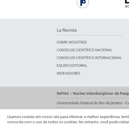
La Revista
SOBRE NOSOTROS
CONSELHO CIENTÍFICO NACIONAL
CONSELHO CIENTÍFICO INTERNACIONAL
EQUIPO EDITORIAL
INDEXADORES
NIPIAC – Núcleo Interdisciplinar de Pes
Universidade Federal do Rio de Janeiro -
Av. Pasteur, 250 – Urca, Prédio da Decani
Usamos cookies em nosso site para oferecer a melhor experiência, lembra
concorda com o uso de todos os cookies. No entanto, você pode visita
Rio de Janeiro - RJ, Brasil | CEP 22.290-902