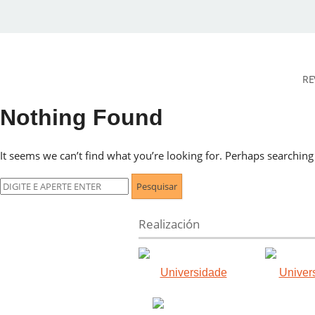
RE
Nothing Found
DESidades
It seems we can’t find what you’re looking for. Perhaps searching
Pesquisar
por:
Realización