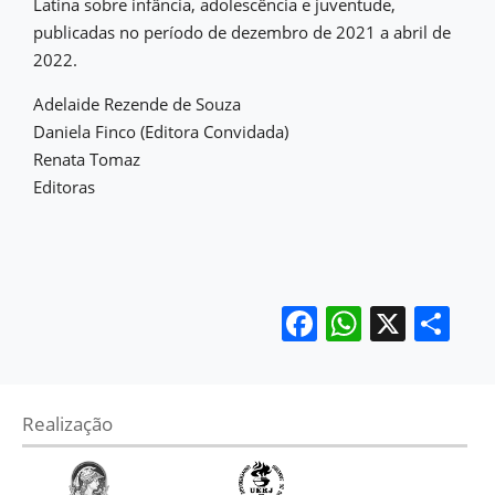
Latina sobre infância, adolescência e juventude,
publicadas no período de dezembro de 2021 a abril de
2022.
Adelaide Rezende de Souza
Daniela Finco (Editora Convidada)
Renata Tomaz
Editoras
Facebook
WhatsA
X
Sh
Realização