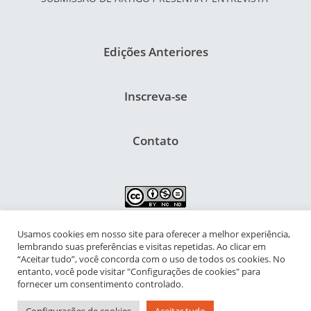
Edições Anteriores
Inscreva-se
Contato
Usamos cookies em nosso site para oferecer a melhor experiência,
NIPIAC – Núcleo Interdisciplinar de Pesquisa para a Infância e
lembrando suas preferências e visitas repetidas. Ao clicar em
Adolescência Contemporâneas
“Aceitar tudo”, você concorda com o uso de todos os cookies. No
entanto, você pode visitar "Configurações de cookies" para
Universidade Federal do Rio de Janeiro - Campus da Praia Vermelha
fornecer um consentimento controlado.
Av. Pasteur, 250 – Urca, Prédio da Decania do CFCH