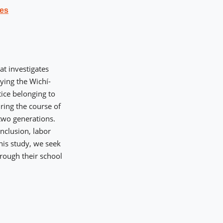
nes
at investigates
ing the Wichí-
tice belonging to
uring the course of
 two generations.
inclusion, labor
his study, we seek
rough their school