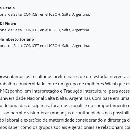
a Ossola
onal de Salta, CONICET en el ICSOH, Salta, Argentina.
Di Pietro
onal de Salta, CONICET en el ICSOH, Salta, Argentina.
 Humberto Soriano
onal de Salta, CONICET en el ICSOH, Salta, Argentina.
presentamos os resultados preliminares de um estudo intergeraci
 trabalho e maternidade entre um grupo de mulheres Wichí que e
í-Espanhol em Interpretação e Tradução Intercultural para acesso
Universidade Nacional Salta (Salta, Argentina). Com base em uma
so de uma das disciplinas, focamos a análise no comportamento d
 Isso permite vislumbrar mudanças e continuidades nas possibili
ção laboral e exercício da maternidade considerando a diferença 
mos saber como os grupos sociais e geracionais se relacionam c