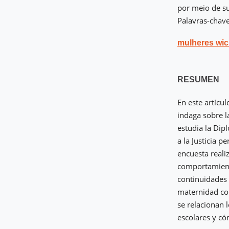
por meio de su
Palavras-chave
mulheres wic
RESUMEN
En este artícu
indaga sobre l
estudia la Dip
a la Justicia p
encuesta reali
comportamiento
continuidades e
maternidad con
se relacionan 
escolares y có