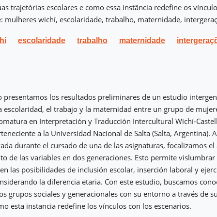
as trajetórias escolares e como essa instância redefine os víncul
: mulheres wichí, escolaridade, trabalho, maternidade, intergera
hí
escolaridade
trabalho
maternidade
intergeraç
lo presentamos los resultados preliminares de un estudio interge
a escolaridad, el trabajo y la maternidad entre un grupo de mujer
lomatura en Interpretación y Traducción Intercultural Wichí-Castel
erteneciente a la Universidad Nacional de Salta (Salta, Argentina). 
zada durante el cursado de una de las asignaturas, focalizamos el a
 de las variables en dos generaciones. Esto permite vislumbrar
n las posibilidades de inclusión escolar, inserción laboral y ejerc
siderando la diferencia etaria. Con este estudio, buscamos con
los grupos sociales y generacionales con su entorno a través de su
mo esta instancia redefine los vínculos con los escenarios.