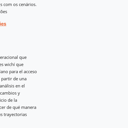
os com os cenários.
ções
ões
neracional que
es wichí que
lano para el acceso
A partir de una
nálisis en el
 cambios y
icio de la
ocer de qué manera
s trayectorias