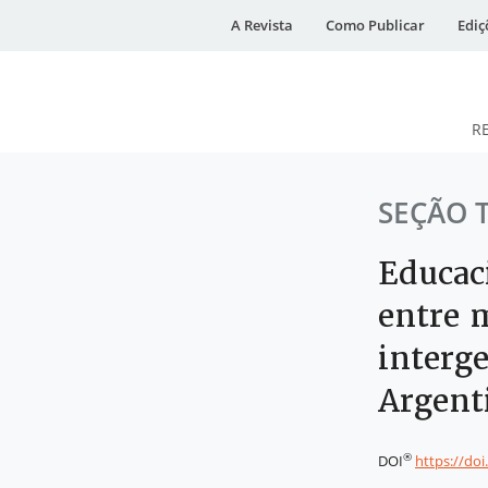
A Revista
Como Publicar
Ediç
R
DESidades
SEÇÃO 
Educac
entre 
interge
Argent
®
DOI
https://do