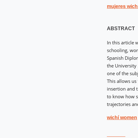
mujeres wich
ABSTRACT
In this article
schooling, wo
Spanish Diplom
the University 
one of the sub
This allows us 
insertion and 
to know how so
trajectories an
wichí women