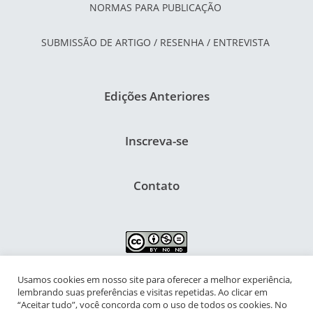
NORMAS PARA PUBLICAÇÃO
SUBMISSÃO DE ARTIGO / RESENHA / ENTREVISTA
Edições Anteriores
Inscreva-se
Contato
Usamos cookies em nosso site para oferecer a melhor experiência,
NIPIAC – Núcleo Interdisciplinar de Pesquisa para a Infância e
lembrando suas preferências e visitas repetidas. Ao clicar em
Adolescência Contemporâneas
“Aceitar tudo”, você concorda com o uso de todos os cookies. No