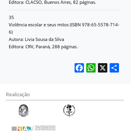
Editora: CLACSO, Buenos Aires, 82 páginas.
35
Violência escolar e seus mitos (ISBN 978-65-5578-714-
6)
Autora: Livia Sousa da Silva
Editora: CRV, Paraná, 288 páginas.
Facebook
WhatsA
X
Sh
Realização