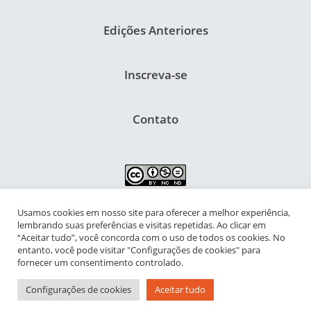
Edições Anteriores
Inscreva-se
Contato
Usamos cookies em nosso site para oferecer a melhor experiência,
NIPIAC – Núcleo Interdisciplinar de Pesquisa para a Infância e
lembrando suas preferências e visitas repetidas. Ao clicar em
Adolescência Contemporâneas
“Aceitar tudo”, você concorda com o uso de todos os cookies. No
entanto, você pode visitar "Configurações de cookies" para
Universidade Federal do Rio de Janeiro - Campus da Praia Vermelha
fornecer um consentimento controlado.
Av. Pasteur, 250 – Urca, Prédio da Decania do CFCH
Configurações de cookies
Aceitar tudo
Rio de Janeiro - RJ, Brasil | CEP 22.290-902