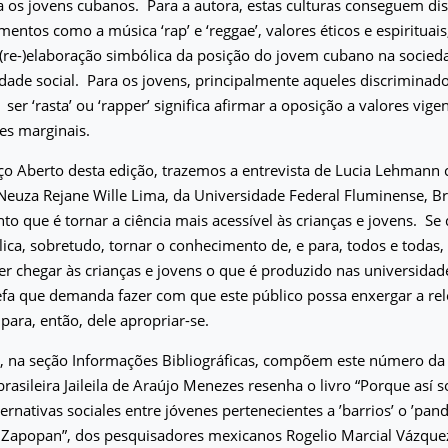
ra os jovens cubanos.
Para a autora, estas culturas conseguem dis
entos como a música ‘rap’ e ‘reggae’, valores éticos e espirituais
 (re-)elaboração simbólica da posição do jovem cubano na socieda
idade social.
Para os jovens, principalmente aqueles discriminado
ser ‘rasta’ ou ‘rapper’ significa afirmar a oposição a valores vig
es marginais.
ço Aberto desta edição, trazemos a entrevista de Lucia Lehmann
euza Rejane Wille Lima, da Universidade Federal Fluminense, Brasi
 que é tornar a ciência mais acessível às crianças e jovens.
Se 
ica, sobretudo, tornar o conhecimento de, e para, todos e todas,
er chegar às crianças e jovens o que é produzido nas universidad
efa que demanda fazer com que este público possa enxergar a rel
ara, então, dele apropriar-se.
, na seção Informações Bibliográficas, compõem este número da
rasileira Jaileila de Araújo Menezes resenha o livro “Porque así so
ternativas sociales entre jóvenes pertenecientes a ’barrios’ o ’pand
e Zapopan”, dos pesquisadores mexicanos Rogelio Marcial Vázquez