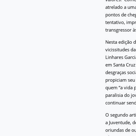
atrelado a uma
pontos de cheg
tentativo, imp
transgressor à
Nesta edição d
vicissitudes d
Linhares Garci
em Santa Cruz 
desgraças soci
propiciam seu
quem “a vida p
paralisia do j
continuar sen
O segundo art
a Juventude, d
oriundas de ou