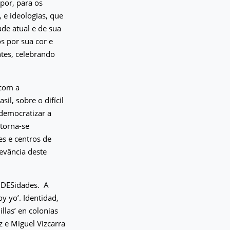
por, para os
, e ideologias, que
de atual e de sua
s por sua cor e
entes, celebrando
 com a
l, sobre o difícil
democratizar a
 torna-se
es e centros de
evância deste
 DESidades.
A
y yo’. Identidad,
illas’ en colonias
 e Miguel Vizcarra