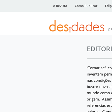
A Revista
Como Publicar
Ediç
R
DESidades
EDITOR
“Tornar-se”, c
inventem perma
nas condições 
buscar novas f
mundo como at
origem. Assim,
referencias es
valores. Como 