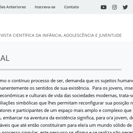
ões Anteriores
Inscreva-se
Contato
EVISTA CIENTÍFICA DA INFÂNCIA, ADOLESCÊNCIA E JUVENTUDE
IAL
omo o contínuo processo de ser, demanda que os sujeitos humano
nentemente os sentidos de sua existência. Para os jovens, inse
econômicas e culturais de vida das sociedades modernas, trata-s
iliações simbólicas que lhes permitam reconfigurar sua posição 
ores e participantes de um espaço mais amplo e complexo que o
 embarcar na aventura da existência significa, para o/a jovem, 
táveis que até então constituíram para ele/a um mundo sólido de 
processo singular, este percurso se afirma e se realiza não nec