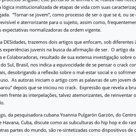
 lógica institucionalizada de etapas de vida com suas caracterizaç
ada. “Tornar-se jovem”, como processo de ser o que se é, ou se 
revisível e aterrorizante para o sujeito, assim como, frequentemen
s expectativas normalizadoras da ordem vigente.
a DESidades, trazemos dois artigos que enfocam, sob diferentes 
as experiências juvenis na busca da afirmação de ser.
O artigo da
a e Colaboradoras, resultado de sua extensa investigação sobre 
do Sul, Brasil, nos indica a equivocidade de se pensar o crack co
ais, desobrigando a reflexão sobre o mal-estar social e o sofrime
 uso.
As autoras iniciam o artigo com as palavras de um jovem d
arou” depois que se iniciou no crack.
Expressão que revela a bru
ovem frente às interpelações, talvez atemorizantes, de reinventar o
do.
igo, da pesquisadora cubana Yoannia Pulgarón Garzón, do Centro
e Havana, Cuba, discute como as subculturas do hip hop e do rast
tras partes do mundo, são re-sintetizadas como dispositivos de 