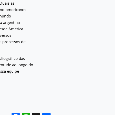
Quais as
tino-americanos
omundo
a argentina
desde América
iversos
s processos de
liográfico das
ventude ao longo do
ossa equipe