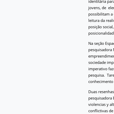
identitária pa
jovens, de elem
possibilitam a
leitura da real
posição social,
posicionalidad
Na seção Espa
pesquisadora N
empreendimento
sociedade impl
imperativo faz
pesquisa.
Tar
conhecimento p
Duas resenhas
pesquisadora b
violencias y al
conflictivas d