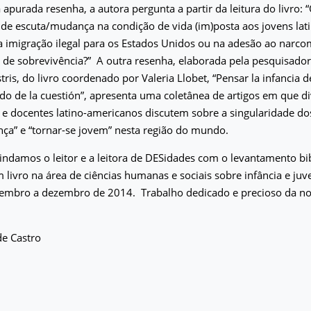
 apurada resenha, a autora pergunta a partir da leitura do livro: “
 de escuta/mudança na condição de vida (im)posta aos jovens la
 imigração ilegal para os Estados Unidos ou na adesão ao narc
 de sobrevivência?”
A outra resenha, elaborada pela pesquisador
tris, do livro coordenado por Valeria Llobet,
“Pensar la infancia 
ado de la cuestión”, apresenta uma coletânea de artigos em que d
e docentes latino-americanos discutem sobre a singularidade do
ança” e “tornar-se jovem” nesta região do mundo.
indamos o leitor e a leitora de DESidades com o levantamento bib
 livro na área de ciências humanas e sociais sobre infância e ju
tembro a dezembro de 2014.
Trabalho dedicado e precioso da n
de Castro