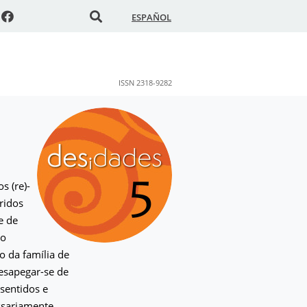
ESPAÑOL
ISSN 2318-9282
s (re)-
ridos
e de
no
 da família de
desapegar-se de
sentidos e
essariamente