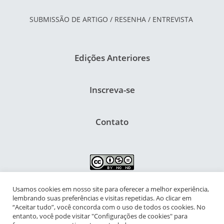
SUBMISSÃO DE ARTIGO / RESENHA / ENTREVISTA
Edições Anteriores
Inscreva-se
Contato
Usamos cookies em nosso site para oferecer a melhor experiência,
NIPIAC – Núcleo Interdisciplinar de Pesquisa para a Infância e
lembrando suas preferências e visitas repetidas. Ao clicar em
Adolescência Contemporâneas
“Aceitar tudo”, você concorda com o uso de todos os cookies. No
entanto, você pode visitar "Configurações de cookies" para
Universidade Federal do Rio de Janeiro - Campus da Praia Vermelha