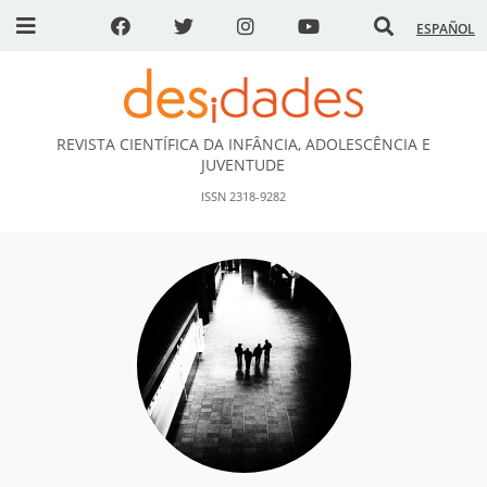
ESPAÑOL
REVISTA CIENTÍFICA DA INFÂNCIA, ADOLESCÊNCIA E
DESidades
JUVENTUDE
ISSN 2318-9282