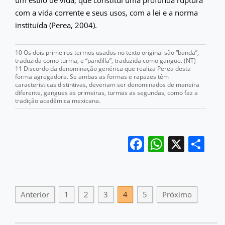
com a vida corrente e seus usos, com a lei e a norma
instituída (Perea, 2004).
10 Os dois primeiros termos usados no texto original são “banda”,
traduzida como turma, e “pandilla”, traduzida como gangue. (NT)
11 Discordo da denominação genérica que realiza Perea desta
forma agregadora. Se ambas as formas e rapazes têm
características distintivas, deveriam ser denominados de maneira
diferente, gangues as primeiras, turmas as segundas, como faz a
tradição acadêmica mexicana.
Facebook
WhatsA
X
Sh
Anterior
1
2
3
4
5
Próximo