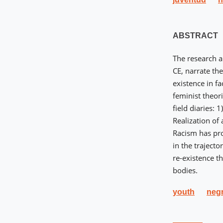
ABSTRACT
The research a
CE, narrate th
existence in fa
feminist theor
field diaries:
Realization of
Racism has prod
in the traject
re-existence t
bodies.
youth
negr