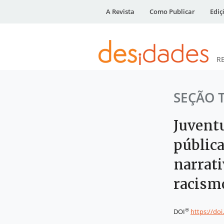
A Revista
Como Publicar
Ediç
R
DESidades
SEÇÃO 
Juvent
pública
narrati
racism
®
DOI
https://do