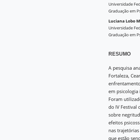
Universidade Fed
Graduação em Psic
Luciana Lobo M
Universidade Fed
Graduação em Psic
RESUMO
A pesquisa an
Fortaleza, Cea
enfrentamento 
em psicologia i
Foram utiliza
do IV Festival
sobre negritud
efeitos psicos
nas trajetória
que estão send