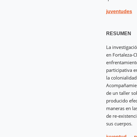
juventudes
RESUMEN
La investigaci
en Fortaleza-C
enfrentamiento
participativa e
la colonialidad
Acompañamiento
de un taller so
producido efect
maneras en las
de re-existenc
sus cuerpos.
juventud
n