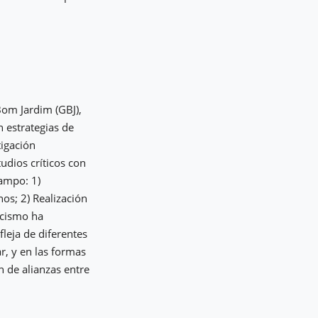
Bom Jardim (GBJ),
 estrategias de
tigación
tudios críticos con
campo: 1)
os; 2) Realización
racismo ha
fleja de diferentes
r, y en las formas
n de alianzas entre