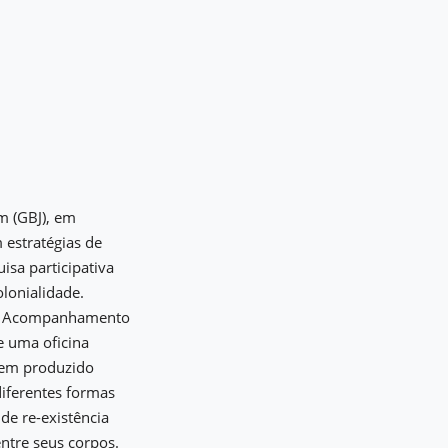
m (GBJ), em
 estratégias de
isa participativa
olonialidade.
 1) Acompanhamento
e uma oficina
 tem produzido
diferentes formas
de re-existência
entre seus corpos.