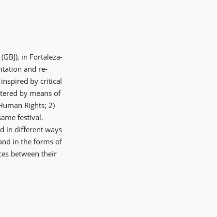
GBJ), in Fortaleza-
ntation and re-
inspired by critical
istered by means of
 Human Rights; 2)
ame festival.
ed in different ways
and in the forms of
nces between their