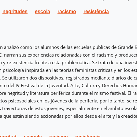
negritudes
escola
racismo
resistência
ón analizó cómo los alumnos de las escuelas públicas de Grande 
E, narran sus experiencias relacionadas con el racismo y producen
 y re-existencia frente a esta problemática. Se trata de una inves
n psicología inspirada en las teorías feministas críticas y en los es
. Se utilizaron dos dispositivos, registrados mediante diarios de 
 del IV Festival de la Juventud: Arte, Cultura y Derechos Human
bre negritud y literatura periférica durante el mismo festival. El 
os psicosociales en los jóvenes de la periferia, por lo tanto, se re
 trayectorias de estos jóvenes, especialmente en el ámbito escola
ia que están siendo accionadas por ellos desde el arte y la creació
egritud
escuela
racismo
resistencia