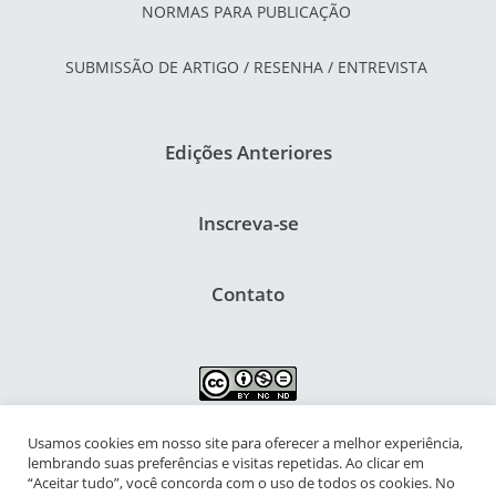
NORMAS PARA PUBLICAÇÃO
SUBMISSÃO DE ARTIGO / RESENHA / ENTREVISTA
Edições Anteriores
Inscreva-se
Contato
Usamos cookies em nosso site para oferecer a melhor experiência,
NIPIAC – Núcleo Interdisciplinar de Pesquisa para a Infância e
lembrando suas preferências e visitas repetidas. Ao clicar em
Adolescência Contemporâneas
“Aceitar tudo”, você concorda com o uso de todos os cookies. No