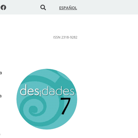
ESPAÑOL
ISSN 2318-9282
a
a
e