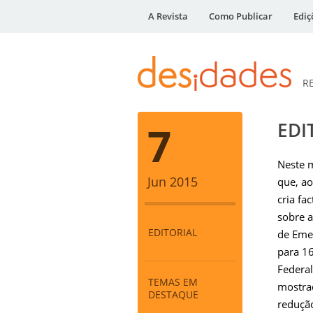
A Revista
Como Publicar
Ediç
R
DESidades
7
EDI
Neste m
Jun 2015
que, ao
cria fa
sobre a
EDITORIAL
de Emen
para 1
Federal
TEMAS EM
mostra
DESTAQUE
redução