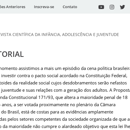
ões Anteriores
Inscreva-se
Contato
EVISTA CIENTÍFICA DA INFÂNCIA, ADOLESCÊNCIA E JUVENTUDE
TORIAL
omento assistimos a mais um episódio da cena política brasileir
 investir contra o pacto social acordado na Constituição Federal,
ctoides da realidade social cujos desdobramentos serão nefastos
 juventude e suas relações com a geração dos adultos. A Propost
da Constitucional 171/93, que altera a maioridade penal de 18
6 anos, a ser votada proximamente no plenário da Câmara
 do Brasil, está de costas para as evidências amplamente
das pelos setores competentes da sociedade organizada de que a
 da maioridade não cumpre o alardeado objetivo que esta lei lh