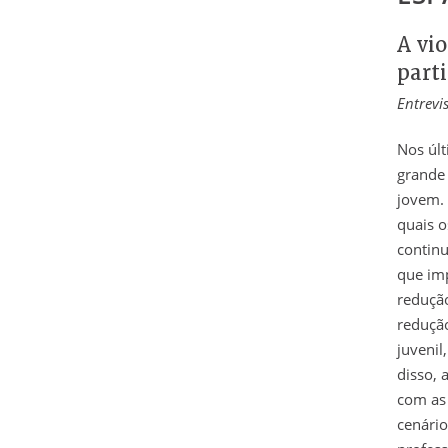
A vio
part
Entrevi
Nos úl
grande 
jovem. 
quais o
continu
que imp
redução
redução
juvenil
disso, 
com as 
cenário