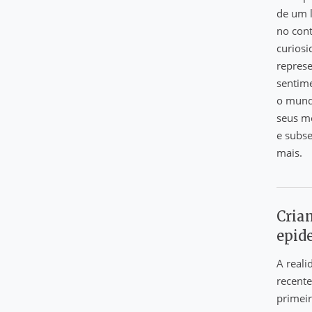
de um l
no cont
curiosi
represe
sentime
o mundo
seus me
e subse
mais.
Crian
epid
A reali
recente
primeir