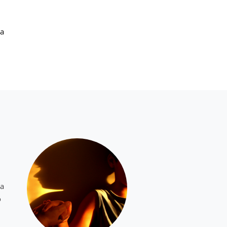
ea
ca
o