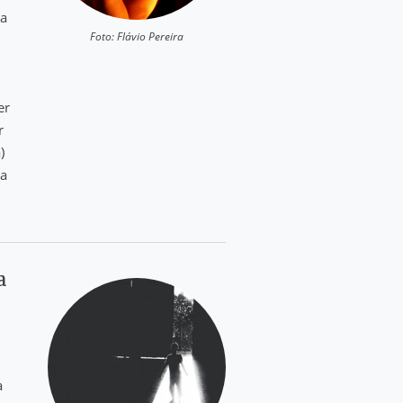
ra
Foto: Flávio Pereira
er
r
)
ia
a
a