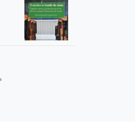
l
.
a