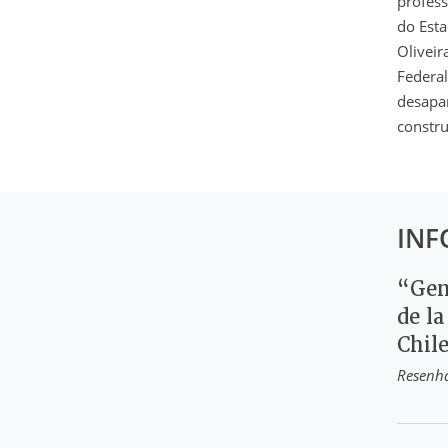
profess
do Esta
Oliveir
Federal
desapar
constru
INF
“Gen
de la
Chile
Resenh