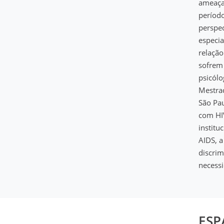
ameaça
períod
perspec
especia
relação
sofrem 
psicólo
Mestrad
São Pa
com HIV
institu
AIDS, a
discrim
necess
ESP