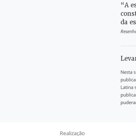
“A e
const
da e
Resenha
Leva
Nesta s
publica
Latina 
publica
puderam
Realização