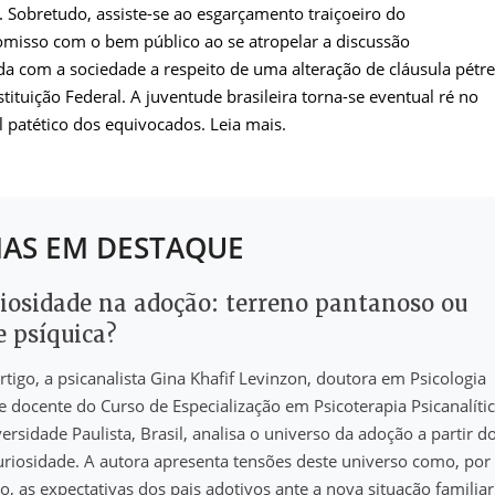
. Sobretudo, assiste-se ao esgarçamento traiçoeiro do
misso com o bem público ao se atropelar a discussão
a com a sociedade a respeito de uma alteração de cláusula pétr
tituição Federal. A juventude brasileira torna-se eventual ré no
l patético dos equivocados. Leia mais.
AS EM DESTAQUE
riosidade na adoção: terreno pantanoso ou
e psíquica?
rtigo, a psicanalista Gina Khafif Levinzon, doutora em Psicologia
 e docente do Curso de Especialização em Psicoterapia Psicanalíti
ersidade Paulista, Brasil, analisa o universo da adoção a partir d
riosidade. A autora apresenta tensões deste universo como, por
, as expectativas dos pais adotivos ante a nova situação familiar