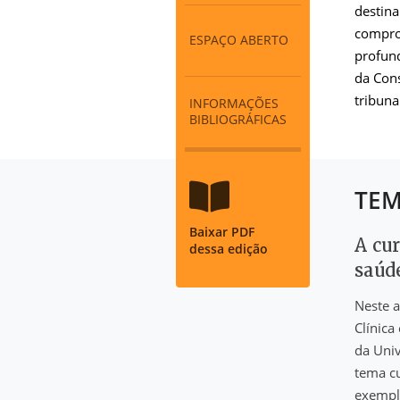
destina
compro
ESPAÇO ABERTO
profund
da Cons
tribuna
INFORMAÇÕES
BIBLIOGRÁFICAS
TEM
Baixar PDF
A cu
dessa edição
saúd
Neste a
Clínica
da Univ
tema cu
exemplo