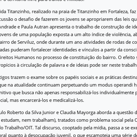
ida Titanzinho, realizado na praia de Titanzinho em Fortaleza, faz 
cussão o desafio de fazerem os jovens se apropriarem das leis q
 Andrade e Paula Autran apresenta o trabalho de construção de id
ovens de uma população exposta a um alto índice de violência, 
airro de Serviluz, onde durante um ano atividades de rodas de co
das puderam fortalecer identidades e vínculos a partir da consc
ireitos Humanos no processo de constituição do bairro. O efeito 
opícios à circulação de palavra e de ideias pode ser neste traba
tigos trazem o exame sobre os papéis sociais e as práticas destina
 que na atualidade continuam perpetuando um modus operandi hi
itivo que busca não apenas responsabilizá-los individualmente 
cial, mas encarcerá-los e medicalizá-los.
ulo Roberto da Silva Junior e Claudia Mayorga aborda a questão
estudam, nem trabalham), tratados como problema social pela 
do Trabalho/OIT. Tal discurso, cooptado pela mídia, passa a se e
ral quanto à desocupação juvenil, o que escamoteia uma série d