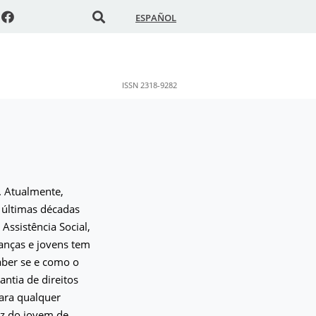
ESPAÑOL
ISSN 2318-9282
. Atualmente,
 últimas décadas
Assistência Social,
anças e jovens tem
aber se e como o
ntia de direitos
para qualquer
oz do jovem de