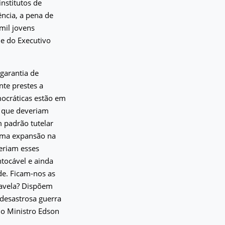
nstitutos de
ência, a pena de
 mil jovens
 e do Executivo
garantia de
nte prestes a
ocráticas estão em
o que deveriam
 padrão tutelar
 uma expansão na
ceriam esses
ntocável e ainda
de. Ficam-nos as
 Favela? Dispõem
 desastrosa guerra
lo Ministro Edson