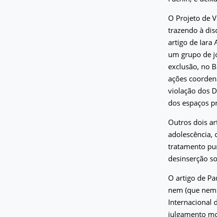
O Projeto de V
trazendo à dis
artigo de Iara
um grupo de j
exclusão, no B
ações coordena
violação dos D
dos espaços pr
Outros dois ar
adolescência,
tratamento pun
desinserção so
O artigo de Pa
nem (que nem 
Internacional 
julgamento mo