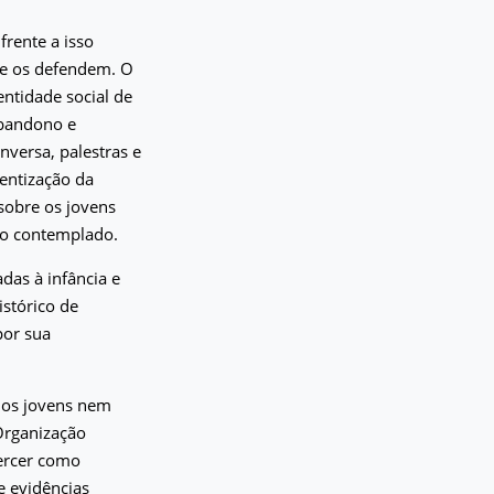
frente a isso
ue os defendem. O
entidade social de
abandono e
nversa, palestras e
ientização da
sobre os jovens
lho contemplado.
das à infância e
stórico de
por sua
 dos jovens nem
Organização
xercer como
e evidências