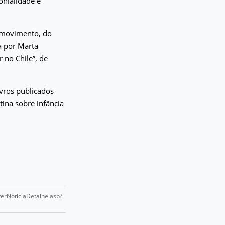
onialidade e
m movimento, do
a por Marta
 no Chile”, de
vros publicados
ina sobre infância
/verNoticiaDetalhe.asp?