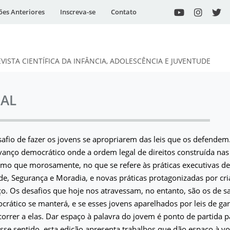
ões Anteriores
Inscreva-se
Contato
EVISTA CIENTÍFICA DA INFÂNCIA, ADOLESCÊNCIA E JUVENTUDE
IAL
safio de fazer os jovens se apropriarem das leis que os defendem
anço democrático onde a ordem legal de direitos construída nas
smo que morosamente, no que se refere às práticas executivas de 
e, Segurança e Moradia, e novas práticas protagonizadas por cri
. Os desafios que hoje nos atravessam, no entanto, são os de s
rático se manterá, e se esses jovens aparelhados por leis de gara
orrer a elas. Dar espaço à palavra do jovem é ponto de partida 
se sentido, esta edição apresenta trabalhos que dão espaço à v