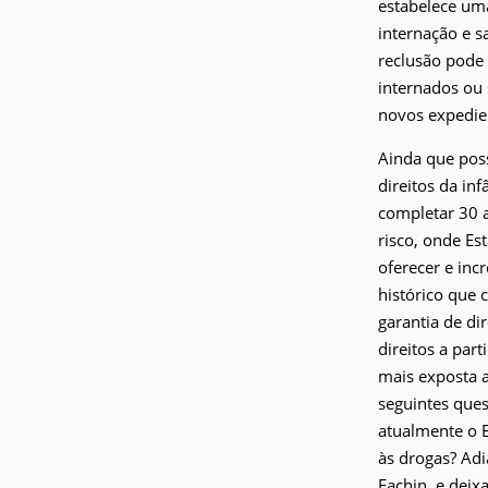
estabelece um
internação e s
reclusão pode 
internados ou 
novos expedie
Ainda que pos
direitos da in
completar 30 
risco, onde E
oferecer e in
histórico que 
garantia de di
direitos a par
mais exposta a
seguintes ques
atualmente o E
às drogas? Adi
Fachin, e deixar