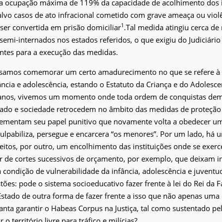
a ocupação máxima de 119% da capacidade de acolhimento dos i
alvo casos de ato infracional cometido com grave ameaça ou viol
1
ser convertida em prisão domiciliar
.Tal medida atingiu cerca de
semi-internados nos estados referidos, o que exigiu do Judiciário
ntes para a execução das medidas.
samos comemorar um certo amadurecimento no que se refere à 
fância e adolescência, estando o Estatuto da Criança e do Adolesce
anos, vivemos um momento onde toda ordem de conquistas dem
stado e sociedade retrocedem no âmbito das medidas de proteçã
crementam seu papel punitivo que novamente volta a obedecer um
culpabiliza, persegue e encarcera “os menores”. Por um lado, há
reitos, por outro, um encolhimento das instituições onde se exer
tir de cortes sucessivos de orçamento, por exemplo, que deixam i
 condição de vulnerabilidade da infância, adolescência e juventu
tões: pode o sistema socioeducativo fazer frente à lei do Rei da
stado de outra forma de fazer frente a isso que não apenas uma
anta garantir o Habeas Corpus na Justiça, tal como sustentado pe
 o território livre para tráfico e milícias?