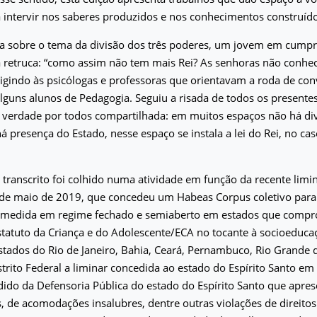
 intervir nos saberes produzidos e nos conhecimentos construído
 sobre o tema da divisão dos três poderes, um jovem em cump
a retruca: “como assim não tem mais Rei? As senhoras não conhe
irigindo às psicólogas e professoras que orientavam a roda de co
alguns alunos de Pedagogia. Seguiu a risada de todos os presentes
 verdade por todos compartilhada: em muitos espaços não há div
á presença do Estado, nesse espaço se instala a lei do Rei, no cas
 transcrito foi colhido numa atividade em função da recente limi
 de maio de 2019, que concedeu um Habeas Corpus coletivo para
medida em regime fechado e semiaberto em estados que comp
atuto da Criança e do Adolescente/ECA no tocante à socioeducaç
stados do Rio de Janeiro, Bahia, Ceará, Pernambuco, Rio Grande d
strito Federal a liminar concedida ao estado do Espírito Santo em
ido da Defensoria Pública do estado do Espírito Santo que apre
, de acomodações insalubres, dentre outras violações de direitos