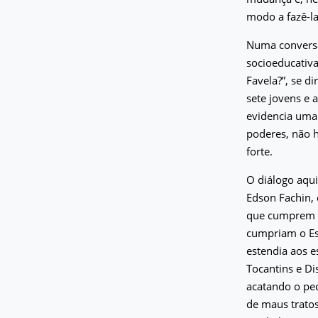
modo a fazê-la
Numa conversa
socioeducativ
Favela?”, se d
sete jovens e 
evidencia uma
poderes, não h
forte.
O diálogo aqui
Edson Fachin,
que cumprem 
cumpriam o Est
estendia aos e
Tocantins e Di
acatando o ped
de maus tratos