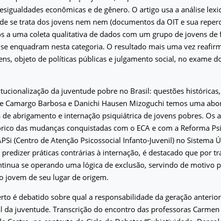
desigualdades econômicas e de gênero. O artigo usa a análise lexi
de se trata dos jovens nem nem (documentos da OIT e sua reperc
s a uma coleta qualitativa de dados com um grupo de jovens de f
 se enquadram nesta categoria. O resultado mais uma vez reafir
ens, objeto de políticas públicas e julgamento social, no exame d
titucionalização da juventude pobre no Brasil: questões históricas
e Camargo Barbosa e Danichi Hausen Mizoguchi temos uma abor
s de abrigamento e internação psiquiátrica de jovens pobres. Os
tórico das mudanças conquistadas com o ECA e com a Reforma Psi
PSi (Centro de Atenção Psicossocial Infanto-Juvenil) no Sistema 
predizer práticas contrárias à internação, é destacado que por tr
ontinua se operando uma lógica de exclusão, servindo de motivo p
o jovem de seu lugar de origem.
to é debatido sobre qual a responsabilidade da geração anterio
 da juventude. Transcrição do encontro das professoras Carmen 