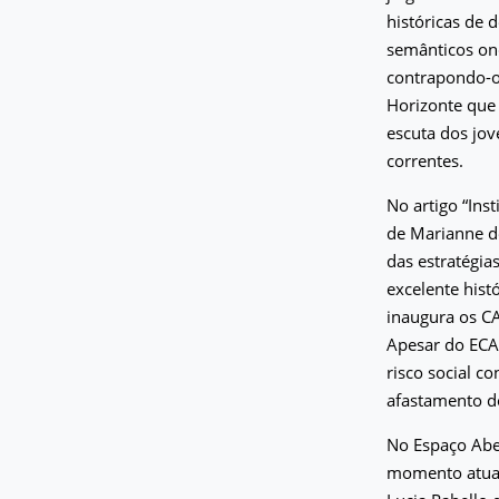
históricas de 
semânticos on
contrapondo-o
Horizonte que
escuta dos jov
correntes.
No artigo “Ins
de Marianne d
das estratégia
excelente his
inaugura os CA
Apesar do ECA 
risco social c
afastamento d
No Espaço Aber
momento atual