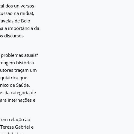
cal dos universos
ussão na mídia),
avelas de Belo
ma a importância da
os discursos
, problemas atuais”
dagem histórica
 autores traçam um
quiátrica que
Único de Saúde.
ás da categoria de
ara internações e
r em relação ao
Teresa Gabriel e