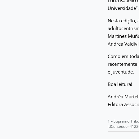
Lucia Rabello 
Universidade”.
Nesta edição, 
adultocentrism
Martínez Muñoz
Andrea Valdivi
Como em todas
recentemente n
e juventude.
Boa leitura!
Andréa Martel
Editora Associ
1 – Supremo Tribun
idConteudo=412292