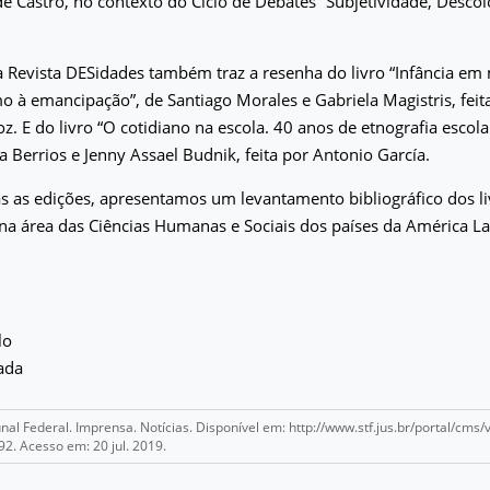
de Castro, no contexto do Ciclo de Debates “Subjetividade, Descol
a Revista DESidades também traz a resenha do livro “Infância e
o à emancipação”, de Santiago Morales e Gabriela Magistris, feit
. E do livro “O cotidiano na escola. 40 anos de etnografia escolar
a Berrios e Jenny Assael Budnik, feita por Antonio García.
 as edições, apresentamos um levantamento bibliográfico dos li
a área das Ciências Humanas e Sociais dos países da América Lat
lo
ada
al Federal. Imprensa. Notícias. Disponível em: http://www.stf.jus.br/portal/cms
. Acesso em: 20 jul. 2019.