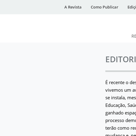
A Revista
Como Publicar
Ediç
R
DESidades
EDITOR
É recente o de
vivemos um av
se instala, me
Educação, Saúd
ganhado espaço
processo democ
terão como rec
mudança e, nes