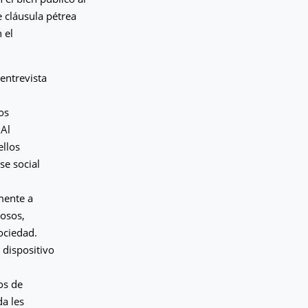
e cláusula pétrea
 el
entrevista
os
 Al
ellos
se social
mente a
rosos,
ociedad.
 dispositivo
os de
da les