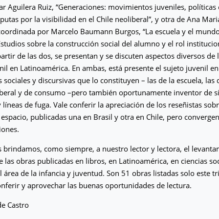
ar Aguilera Ruiz, “Generaciones: movimientos juveniles, políticas 
putas por la visibilidad en el Chile neoliberal”, y otra de Ana Mari
 coordinada por Marcelo Baumann Burgos, “La escuela y el mund
studios sobre la construcción social del alumno y el rol institucio
partir de las dos, se presentan y se discuten aspectos diversos de 
nil en Latinoamérica. En ambas, está presente el sujeto juvenil e
s sociales y discursivas que lo constituyen – las de la escuela, las 
iberal y de consumo –pero también oportunamente inventor de sí
 líneas de fuga. Vale conferir la apreciación de los reseñistas sob
l espacio, publicadas una en Brasil y otra en Chile, pero converge
iones.
s brindamos, como siempre, a nuestro lector y lectora, el levant
e las obras publicadas en libros, en Latinoamérica, en ciencias soc
 área de la infancia y juventud. Son 51 obras listadas solo este tr
onferir y aprovechar las buenas oportunidades de lectura.
de Castro