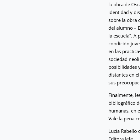
la obra de Osc
identidad y dis
sobre la obra
del alumno – E
la escuela”. A 
condición juve
en las práctica
sociedad neol
posibilidades y
distantes en e
sus preocupac
Finalmente, le
bibliográfico d
humanas, en el
Vale la pena c
Lucia Rabello 
Editora Jefe