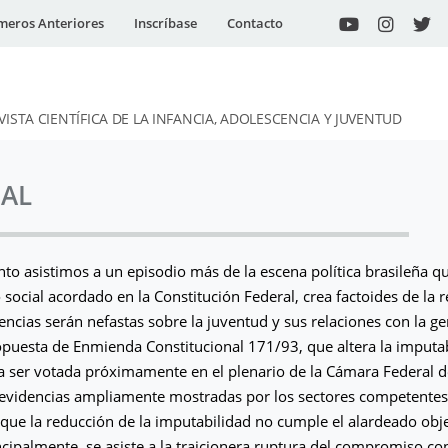
eros Anteriores
Inscríbase
Contacto
VISTA CIENTÍFICA DE LA INFANCIA, ADOLESCENCIA Y JUVENTUD
IAL
o asistimos a un episodio más de la escena política brasileña qu
 social acordado en la Constitución Federal, crea factoides de la r
ncias serán nefastas sobre la juventud y sus relaciones con la ge
opuesta de Enmienda Constitucional 171/93, que altera la imputa
a ser votada próximamente en el plenario de la Cámara Federal de
 evidencias ampliamente mostradas por los sectores competentes
que la reducción de la imputabilidad no cumple el alardeado obje
ncipalmente, se asiste a la traicionera ruptura del compromiso con