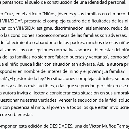
pantanoso el suelo de construcción de una identidad personal.
o Cruz, en el artículo “Niños, jóvenes y sus familias en el marco 
l VIH/SIDA”, presenta el complejo cuadro de dificultades de los n
ven con VIH/SIDA: estigma, discriminación, aislamiento, reducida
o las condiciones socioeconómicas de las familias son adversas,
 de fallecimiento o abandono de los padres, muchos de esos niño
nalizados. Las concepciones normativas sobre el bienestar del niñ
s de las familias no siempre “abren puertas y ventanas”, como señ
ue el niño pueda lidiar con situación tan adversa. Así, la autora p
sponder en nombre del interés del niño y el joven? ¿La familia?
nal? ¿El gestor de la ley? En situaciones complejas difíciles, se pu
ones y salidas más factibles, o las que se puedan percibir en es
 autora invita al lector a considerar esta situación en sus umbral
cuestionar nuestras verdades, vencer la seducción de la fácil solu
 con paciencia al niño, al joven y a todos los que están involucr
n de su bienestar.
omponen esta edición de DESIDADES, una de Victor Muñoz Tama