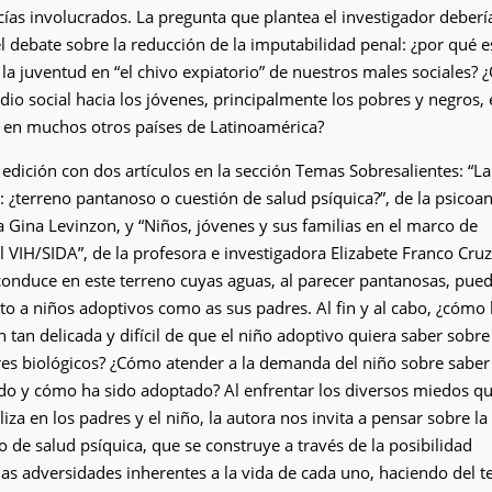
icías involucrados. La pregunta que plantea el investigador deberí
el debate sobre la reducción de la imputabilidad penal: ¿por qué 
 la juventud en “el chivo expiatorio” de nuestros males sociales? 
odio social hacia los jóvenes, principalmente los pobres y negros, 
en muchos otros países de Latinoamérica?
edición con dos artículos en la sección Temas Sobresalientes: “La
: ¿terreno pantanoso o cuestión de salud psíquica?”, de la psicoan
a Gina Levinzon, y “Niños, jóvenes y sus familias en el marco de
l VIH/SIDA”, de la profesora e investigadora Elizabete Franco Cruz
onduce en este terreno cuyas aguas, al parecer pantanosas, pue
to a niños adoptivos como as sus padres. Al fin y al cabo, ¿cómo l
n tan delicada y difícil de que el niño adoptivo quiera saber sobre
es biológicos? ¿Cómo atender a la demanda del niño sobre saber
o y cómo ha sido adoptado? Al enfrentar los diversos miedos qu
iza en los padres y el niño, la autora nos invita a pensar sobre la
de salud psíquica, que se construye a través de la posibilidad
las adversidades inherentes a la vida de cada uno, haciendo del t