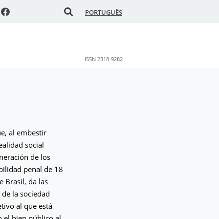
PORTUGUÊS
ISSN 2318-9282
e, al embestir
ealidad social
neración de los
bilidad penal de 18
 Brasil, da las
 de la sociedad
tivo al que está
 el bien público al