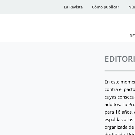
La Revista
Cómo publicar
Núm
RE
DESidades
EDITOR
En este moment
contra el pacto
cuyas consecue
adultos. La Pr
para 16 años, 
espaldas a las
organizada de 
destinada. Pri