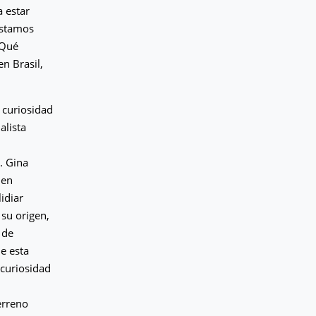
a estar
estamos
¿Qué
en Brasil,
 curiosidad
alista
. Gina
den
idiar
 su origen,
 de
e esta
 curiosidad
erreno