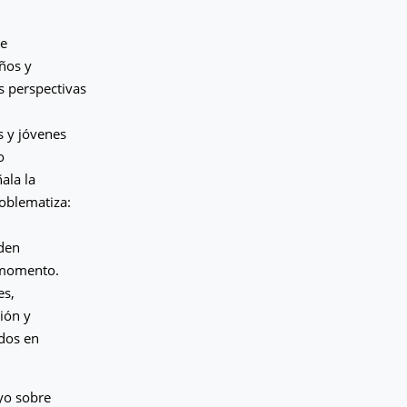
de
iños y
s perspectivas
s y jóvenes
o
ala la
roblematiza:
eden
e momento.
es,
ción y
ados en
yo sobre