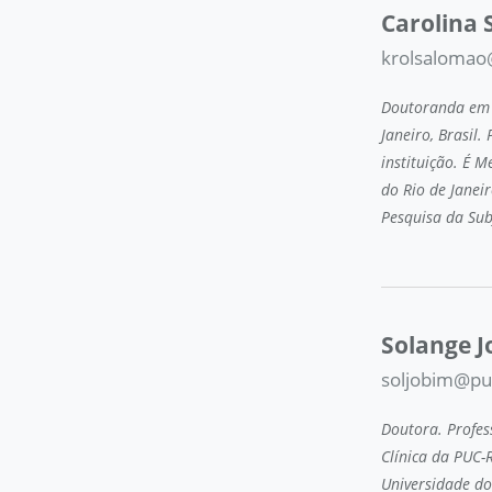
Carolina
krolsalomao
Doutoranda em P
Janeiro, Brasil
instituição. É M
do Rio de Janei
Pesquisa da Sub
Solange J
soljobim@puc
Doutora. Profe
Clínica da PUC-
Universidade do