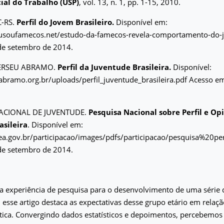
cial do Trabalho (USP)
, vol. 13, n. 1, pp. 1-15, 2010.
-RS.
Perfil do Jovem Brasileiro.
Disponível em:
.eusoufamecos.net/estudo-da-famecos-revela-comportamento-do-j
de setembro de 2014.
ERSEU ABRAMO.
Perfil da Juventude Brasileira.
Disponível:
abramo.org.br/uploads/perfil_juventude_brasileira.pdf Acesso e
NACIONAL DE JUVENTUDE.
Pesquisa Nacional sobre Perfil e Op
asileira
. Disponível em:
ea.gov.br/participacao/images/pdfs/participacao/pesquisa%20p
de setembro de 2014.
ma experiência de pesquisa para o desenvolvimento de uma série 
 esse artigo destaca as expectativas desse grupo etário em relaçã
ítica. Convergindo dados estatísticos e depoimentos, percebemos