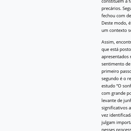
constituem a f
precários. Se
fechou com de
Deste modo, é 
um contexto so
Assim, encontr
que está posto
apresentados 
sentimento de 
primeiro passo
segundo é o r
estudo “O sonh
com grande pot
levante de ju
significativos
vez identifica
julgam import
nesses process