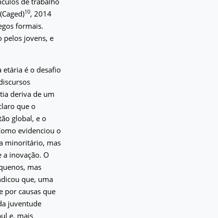
nculos de trabalho
10
(Caged)
, 2014
egos formais.
 pelos jovens, e
etária é o desafio
discursos
tia deriva de um
claro que o
ão global, e o
Como evidenciou o
a minoritário, mas
e a inovação. O
equenos, mas
indicou que, uma
se por causas que
da juventude
ul e, mais