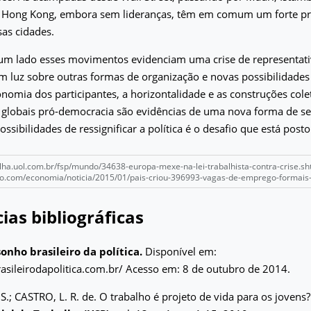
 Hong Kong, embora sem lideranças, têm em comum um forte p
sas cidades.
 um lado esses movimentos evidenciam uma crise de representati
 luz sobre outras formas de organização e novas possibilidades
tonomia dos participantes, a horizontalidade e as construções cole
 globais pró-democracia são evidências de uma nova forma de se
possibilidades de ressignificar a política é o desafio que está post
olha.uol.com.br/fsp/mundo/34638-europa-mexe-na-lei-trabalhista-contra-crise.sh
lobo.com/economia/noticia/2015/01/pais-criou-396993-vagas-de-emprego-formai
ias bibliográficas
onho brasileiro da política.
Disponível em:
asileirodapolitica.com.br/ Acesso em: 8 de outubro de 2014.
; CASTRO, L. R. de. O trabalho é projeto de vida para os jovens