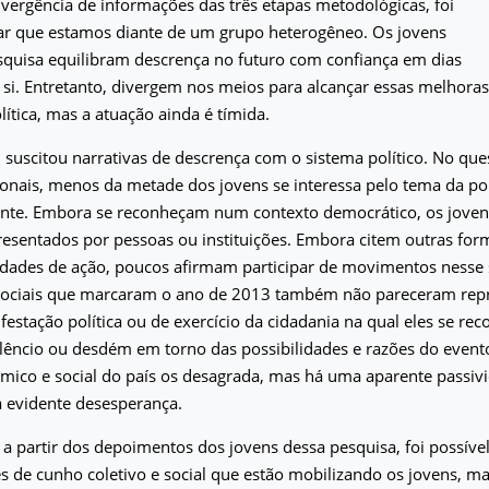
nvergência de informações das três etapas metodológicas, foi
mar que estamos diante de um grupo heterogêneo. Os jovens
squisa equilibram descrença no futuro com confiança em dias
si. Entretanto, divergem nos meios para alcançar essas melhoras
tica, mas a atuação ainda é tímida.
l suscitou narrativas de descrença com o sistema político. No que
onais, menos da metade dos jovens se interessa pelo tema da pol
ante. Embora se reconheçam num contexto democrático, os jove
esentados por pessoas ou instituições. Embora citem outras for
idades de ação, poucos afirmam participar de movimentos nesse 
sociais que marcaram o ano de 2013 também não pareceram rep
estação política ou de exercício da cidadania na qual eles se 
ilêncio ou desdém em torno das possibilidades e razões do event
ômico e social do país os desagrada, mas há uma aparente passiv
 evidente desesperança.
 a partir dos depoimentos dos jovens dessa pesquisa, foi possíve
s de cunho coletivo e social que estão mobilizando os jovens, m