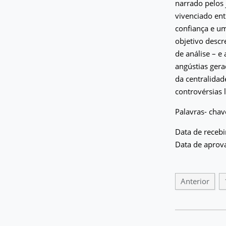
narrado pelos 
vivenciado ent
confiança e um
objetivo descr
de análise – 
angústias gera
da centralidad
controvérsias 
Palavras- chave
Data de receb
Data de aprov
Anterior