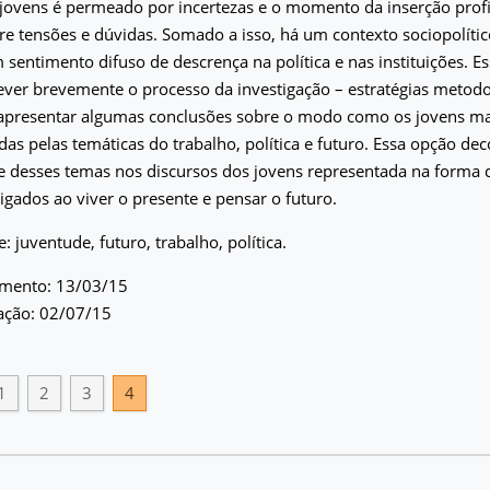
jovens é permeado por incertezas e o momento da inserção profi
re tensões e dúvidas. Somado a isso, há um contexto sociopolític
 sentimento difuso de descrença na política e nas instituições. 
ever brevemente o processo da investigação – estratégias metod
e apresentar algumas conclusões sobre o modo como os jovens m
das pelas temáticas do trabalho, política e futuro. Essa opção de
e desses temas nos discursos dos jovens representada na forma 
ligados ao viver o presente e pensar o futuro.
: juventude, futuro, trabalho, política.
imento: 13/03/15
ação: 02/07/15
1
2
3
4