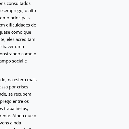
vens consultados
desemprego, o alto
como principais
êm dificuldades de
 quase como que
te, eles acreditam
ce haver uma
emonstrando como o
campo social e
ndo, na esfera mais
ssa por crises
ade, se recupera
mprego entre os
s trabalhistas,
rente. Ainda que o
vens ainda