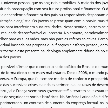
eu universo pessoal que os angustia e mobiliza. A maioria dos jo
funda preocupação com seu futuro profissional e financeiro. O 
e a dependência financeira dos pais ou responsáveis despontam 
uietação e angústia. Os jovens se preocupam com o porvir, mas t
os para interferir em suas realidades. Nesse sentido, narram-se
realidade desconfortável ou precária. No entanto, paradoxalmen
hor para as suas vidas, mas não para as esferas coletivas. Pare
vidual baseada nas próprias qualificações e esforço pessoal, d
ritocracia está presente na ideologia amplamente difundida no 
la dos jovens.
 possível afirmar que o contexto sociopolítico do Brasil e do mu
 de forma direta com esses mal-estares. Desde 2008, o mundo pa
veras. A Europa, que foi sempre modelo de conforto e prosperid
e das sucessivas crises e ainda experimenta altas taxas de dese
9
, Portugal e França veem seus governantes
alterarem seus estatuto
 de seguridades sociais históricas. Na América Latina não é dife
experimentado um contexto de aumento do emprego formal, os jo