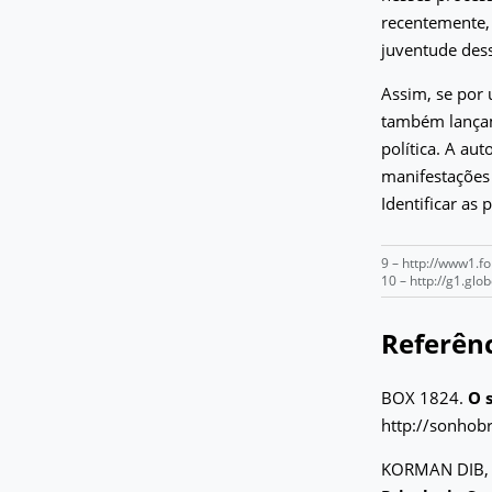
recentemente,
juventude des
Assim, se por
também lançam
política. A au
manifestações
Identificar as 
9 – http://www1.f
10 – http://g1.g
Referênc
BOX 1824.
O s
http://sonhobr
KORMAN DIB, S.