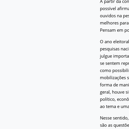
A partir da co
possível afir
ouvidos na pe
melhores para 
Pensam em polí
O ano eleitora
pesquisas naci
julgue import
se sentem repr
como possibil
mobilizações 
forma de manif
geral, houve s
político, econ
ao tema e uma
Nesse sentido,
são as questõe