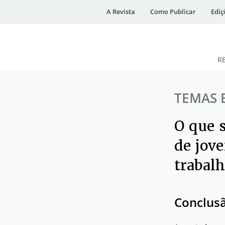
A Revista
Como Publicar
Ediç
R
DESidades
TEMAS 
O que 
de jove
trabal
Conclus