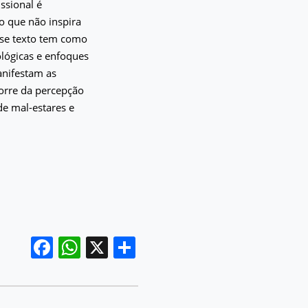
ssional é
o que não inspira
Esse texto tem como
ológicas e enfoques
anifestam as
corre da percepção
de mal-estares e
Facebook
WhatsApp
X
Share