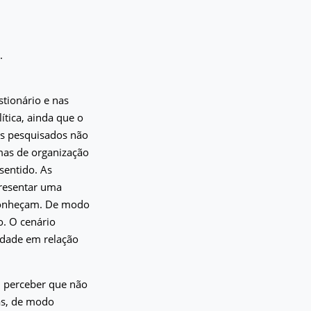
.
stionário e nas
ítica, ainda que o
ns pesquisados não
mas de organização
sentido. As
resentar uma
reconheçam. De modo
o. O cenário
idade em relação
l perceber que não
as, de modo