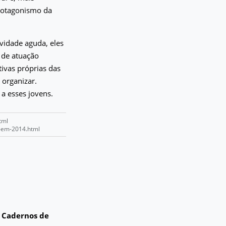
rotagonismo da
vidade aguda, eles
 de atuação
tivas próprias das
 organizar.
o a esses jovens.
tml
s-em-2014.html
?
Cadernos de