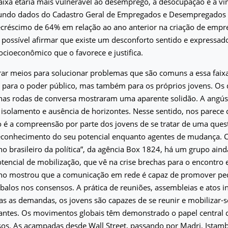
aixa etária mais vulnerável ao desemprego, à desocupação e a ví
gundo dados do Cadastro Geral de Empregados e Desempregados 
créscimo de 64% em relação ao ano anterior na criação de empr
possível afirmar que existe um desconforto sentido e expressado
cioeconômico que o favorece e justifica.
ar meios para solucionar problemas que são comuns a essa faixa 
 para o poder público, mas também para os próprios jovens. Os 
nas rodas de conversa mostraram uma aparente solidão. A angús
isolamento e ausência de horizontes. Nesse sentido, nos parece 
 é a compreensão por parte dos jovens de se tratar de uma quest
econhecimento do seu potencial enquanto agentes de mudança. 
o brasileiro da política”, da agência Box 1824, há um grupo aind
encial de mobilização, que vê na crise brechas para o encontro 
nho mostrou que a comunicação em rede é capaz de promover p
 abalos nos consensos. A prática de reuniões, assembleias e atos 
das as demandas, os jovens são capazes de se reunir e mobilizar-
antes. Os movimentos globais têm demonstrado o papel central 
os. As acampadas desde Wall Street, passando por Madri, Istamb