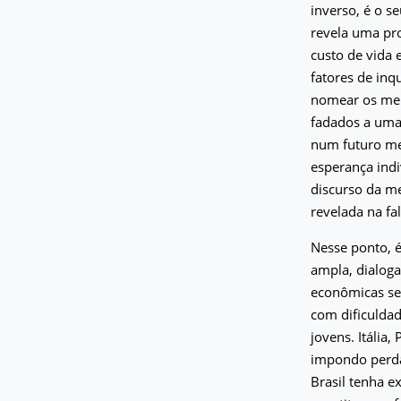
inverso, é o s
revela uma pro
custo de vida 
fatores de inq
nomear os mei
fadados a uma 
num futuro mel
esperança indi
discurso da me
revelada na fa
Nesse ponto, é
ampla, dialoga
econômicas se
com dificuldad
jovens. Itália
impondo perdas
Brasil tenha 