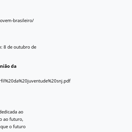
ovem-brasileiro/
m: 8 de outubro de
inião da
erfil%20da%20juventude%20snj.pdf
dedicada ao
o ao futuro,
 que o futuro