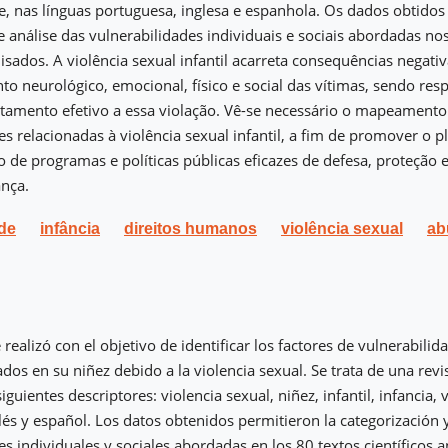
e, nas línguas portuguesa, inglesa e espanhola. Os dados obtidos
e análise das vulnerabilidades individuais e sociais abordadas no
lisados. A violência sexual infantil acarreta consequências negati
o neurológico, emocional, físico e social das vítimas, sendo res
tamento efetivo a essa violação. Vê-se necessário o mapeamento
es relacionadas à violência sexual infantil, a fim de promover o 
de programas e políticas públicas eficazes de defesa, proteção
ança.
ade
infância
direitos humanos
violência sexual
ab
 realizó con el objetivo de identificar los factores de vulnerabilid
ados en su niñez debido a la violencia sexual. Se trata de una revi
siguientes descriptores: violencia sexual, niñez, infantil, infancia,
lés y español. Los datos obtenidos permitieron la categorización y
es individuales y sociales abordadas en los 80 textos científicos a