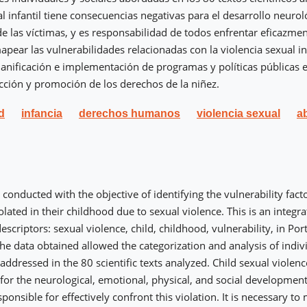
al infantil tiene consecuencias negativas para el desarrollo neuro
 de las víctimas, y es responsabilidad de todos enfrentar eficazmen
pear las vulnerabilidades relacionadas con la violencia sexual inf
anificación e implementación de programas y políticas públicas ef
cción y promoción de los derechos de la niñez.
d
infancia
derechos humanos
violencia sexual
a
 conducted with the objective of identifying the vulnerability fact
olated in their childhood due to sexual violence. This is an integra
escriptors: sexual violence, child, childhood, vulnerability, in Po
he data obtained allowed the categorization and analysis of indiv
 addressed in the 80 scientific texts analyzed. Child sexual violen
or the neurological, emotional, physical, and social development
ponsible for effectively confront this violation. It is necessary to