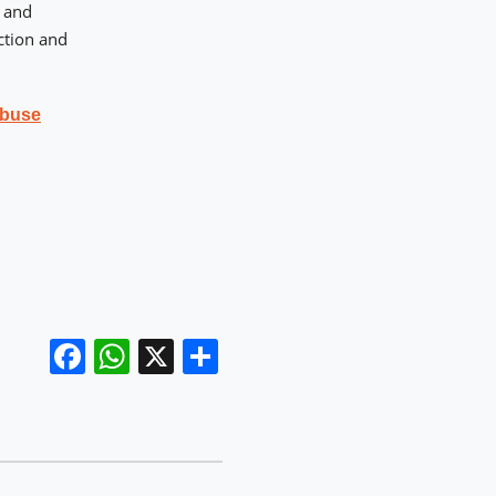
g and
ction and
abuse
Facebook
WhatsApp
X
Share