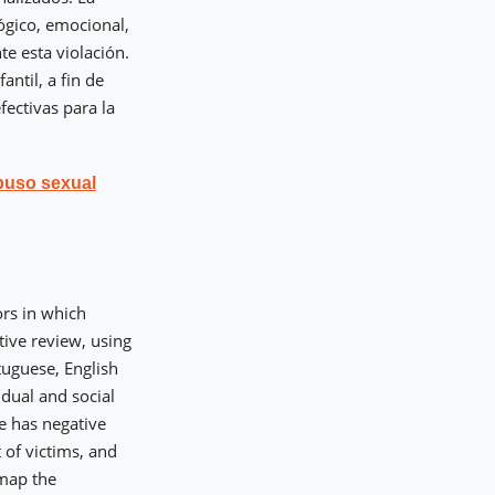
lógico, emocional,
te esta violación.
antil, a fin de
ectivas para la
buso sexual
ors in which
tive review, using
rtuguese, English
idual and social
ce has negative
 of victims, and
 map the