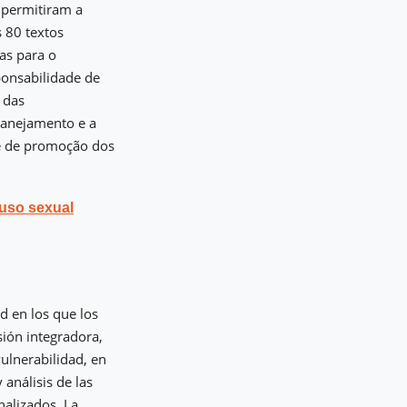
 permitiram a
s 80 textos
vas para o
ponsabilidade de
 das
planejamento e a
 e de promoção dos
uso sexual
ad en los que los
sión integradora,
 vulnerabilidad, en
 análisis de las
nalizados. La