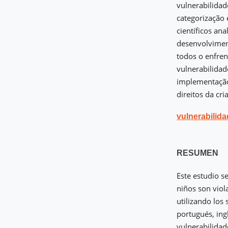
vulnerabilidad
categorização 
científicos ana
desenvolviment
todos o enfren
vulnerabilidad
implementação 
direitos da cri
vulnerabilid
RESUMEN
Este estudio se
niños son viol
utilizando los 
portugués, ing
vulnerabilidad