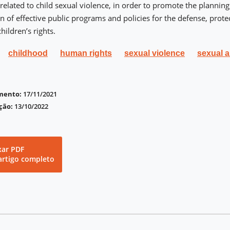
 related to child sexual violence, in order to promote the plannin
 of effective public programs and policies for the defense, prote
hildren’s rights.
childhood
human rights
sexual violence
sexual 
imento:
17/11/2021
ção:
13/10/2022
xar PDF
artigo completo