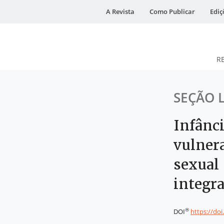
A Revista
Como Publicar
Ediç
R
DESidades
SEÇÃO 
Infânci
vulnera
sexual 
integra
®
DOI
https://do