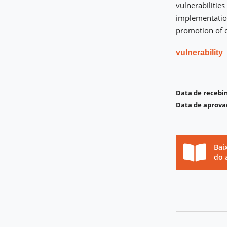
vulnerabilities
implementation
promotion of c
vulnerability
Data de receb
Data de aprova
Bai
do 