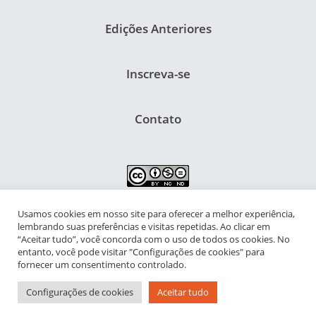
Edições Anteriores
Inscreva-se
Contato
Usamos cookies em nosso site para oferecer a melhor experiência,
NIPIAC – Núcleo Interdisciplinar de Pesquisa para a Infância e
lembrando suas preferências e visitas repetidas. Ao clicar em
Adolescência Contemporâneas
“Aceitar tudo”, você concorda com o uso de todos os cookies. No
entanto, você pode visitar "Configurações de cookies" para
Universidade Federal do Rio de Janeiro - Campus da Praia Vermelha
fornecer um consentimento controlado.
Av. Pasteur, 250 – Urca, Prédio da Decania do CFCH
Configurações de cookies
Aceitar tudo
Rio de Janeiro - RJ, Brasil | CEP 22.290-902