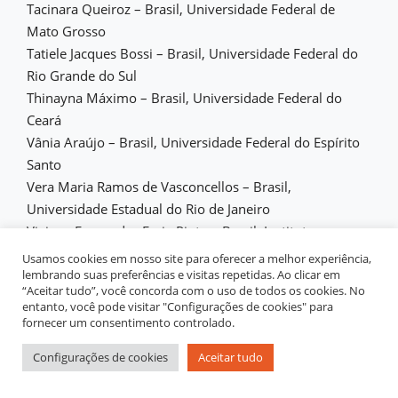
Tacinara Queiroz – Brasil, Universidade Federal de
Mato Grosso
Tatiele Jacques Bossi – Brasil, Universidade Federal do
Rio Grande do Sul
Thinayna Máximo – Brasil, Universidade Federal do
Ceará
Vânia Araújo – Brasil, Universidade Federal do Espírito
Santo
Vera Maria Ramos de Vasconcellos – Brasil,
Universidade Estadual do Rio de Janeiro
Viviane Fernandes Faria Pinto – Brasil, Instituto
Nacional de Estudos e Pesquisas Educacionais Anísio
Usamos cookies em nosso site para oferecer a melhor experiência,
Teixeira
lembrando suas preferências e visitas repetidas. Ao clicar em
“Aceitar tudo”, você concorda com o uso de todos os cookies. No
Walcea Barreto Alves – Brasil, Universidade Federal
entanto, você pode visitar "Configurações de cookies" para
Fluminense
fornecer um consentimento controlado.
Waldir Ferreira de Abreu – Brasil, Universidade Federal
Configurações de cookies
Aceitar tudo
do Pará
Yasmani Santana Colin – México, Universidad Nacional