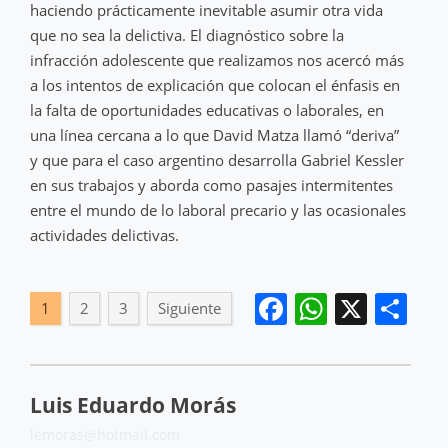
haciendo prácticamente inevitable asumir otra vida
que no sea la delictiva. El diagnóstico sobre la
infracción adolescente que realizamos nos acercó más
a los intentos de explicación que colocan el énfasis en
la falta de oportunidades educativas o laborales, en
una línea cercana a lo que David Matza llamó “deriva”
y que para el caso argentino desarrolla Gabriel Kessler
en sus trabajos y aborda como pasajes intermitentes
entre el mundo de lo laboral precario y las ocasionales
actividades delictivas.
Facebook
WhatsA
X
Co
1
2
3
Siguiente
Luis Eduardo Morás
lemoras@hotmail.com