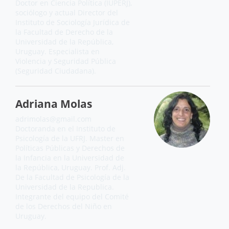
Doctor en Ciencia Política (IUPERJ),
sociólogo y actual Director del
Instituto de Sociología Jurídica de
la Facultad de Derecho de la
Universidad de la República,
Uruguay. Especialista en
Violencia y Seguridad Pública
(Seguridad Ciudadana).
Adriana Molas
adrimolas@gmail.com
Doctoranda en el Instituto de
Psicología de la UFRJ. Master en
Políticas Públicas y Derechos de
la Infancia en la Universidad de
la República, Uruguay. Prof. Adj.
De la Facultad de Psicología de la
Universidad de la Republica.
Integrante del equipo del Comité
de los Derechos del Niño en
Uruguay.