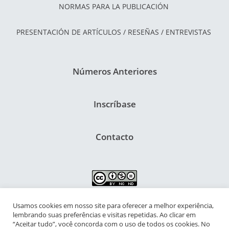
NORMAS PARA LA PUBLICACIÓN
PRESENTACIÓN DE ARTÍCULOS / RESEÑAS / ENTREVISTAS
Números Anteriores
Inscríbase
Contacto
Usamos cookies em nosso site para oferecer a melhor experiência,
NIPIAC – Núcleo Interdisciplinar de Pesquisa para a Infância e
lembrando suas preferências e visitas repetidas. Ao clicar em
Adolescência Contemporâneas
“Aceitar tudo”, você concorda com o uso de todos os cookies. No