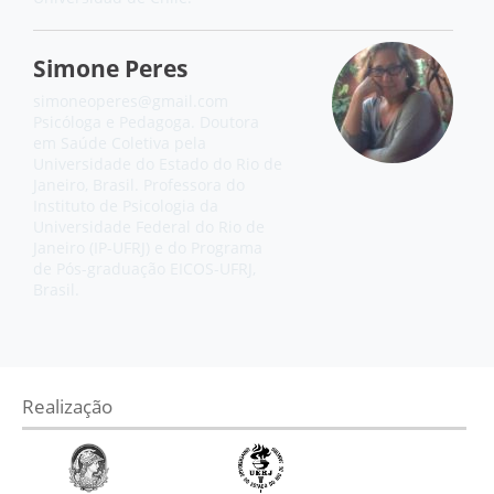
Simone Peres
simoneoperes@gmail.com
Psicóloga e Pedagoga. Doutora
em Saúde Coletiva pela
Universidade do Estado do Rio de
Janeiro, Brasil. Professora do
Instituto de Psicologia da
Universidade Federal do Rio de
Janeiro (IP-UFRJ) e do Programa
de Pós-graduação EICOS-UFRJ,
Brasil.
Realização