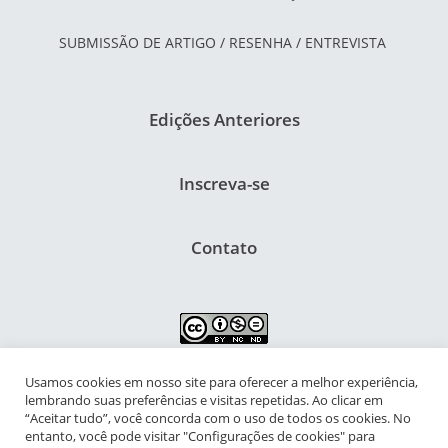
SUBMISSÃO DE ARTIGO / RESENHA / ENTREVISTA
Edições Anteriores
Inscreva-se
Contato
Usamos cookies em nosso site para oferecer a melhor experiência,
NIPIAC – Núcleo Interdisciplinar de Pesquisa para a Infância e
lembrando suas preferências e visitas repetidas. Ao clicar em
Adolescência Contemporâneas
“Aceitar tudo”, você concorda com o uso de todos os cookies. No
entanto, você pode visitar "Configurações de cookies" para