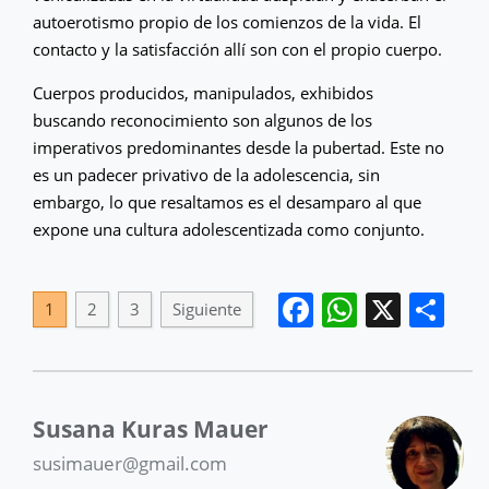
autoerotismo propio de los comienzos de la vida. El
contacto y la satisfacción allí son con el propio cuerpo.
Cuerpos producidos, manipulados, exhibidos
buscando reconocimiento son algunos de los
imperativos predominantes desde la pubertad. Este no
es un padecer privativo de la adolescencia, sin
embargo, lo que resaltamos es el desamparo al que
expone una cultura adolescentizada como conjunto.
Facebook
WhatsA
X
Co
1
2
3
Siguiente
Susana Kuras Mauer
susimauer@gmail.com