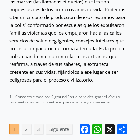
las marcas (las llamadas etiquetas) que les son
impuestas desde los primeros años de vida. Podemos
citar un circuito de producción de esos “extraños para
la polis” conformado por escuelas que los expulsaron,
familias violentas que los empujaron hacia las calles,
servicios de salud negligentes, consejos tutelares que
no los acompañaron de forma adecuada. Es la propia
polis, cuando intenta controlar a los extraños, que
reafirma, a través de sus saberes, la extrañeza
presente en sus vidas, fijándolos a ese lugar de ser
peligrosos para el proceso civilizatorio.
1 – Concepto citado por Sigmund Freud para designar el vínculo
terapéutico específico entre el psicoanalista y su paciente.
Facebook
WhatsA
X
Co
1
2
3
Siguiente