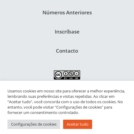
Números Anteriores
Inscríbase
Contacto
Usamos cookies em nosso site para oferecer a melhor experiência,
NIPIAC – Núcleo Interdisciplinar de Pesquisa para a Infância e
lembrando suas preferências e visitas repetidas. Ao clicar em
Adolescência Contemporâneas
“Aceitar tudo”, você concorda com o uso de todos os cookies. No
entanto, você pode visitar "Configurações de cookies" para
Universidade Federal do Rio de Janeiro - Campus da Praia Vermelha
fornecer um consentimento controlado.
Av. Pasteur, 250 – Urca, Prédio da Decania do CFCH
Configurações de cookies
Aceitar tudo
Rio de Janeiro - RJ, Brasil | CEP 22.290-902