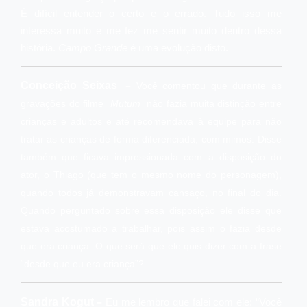
É difícil entender o certo e o errado. Tudo isso me
interessa muito e me fez me sentir muito dentro dessa
história.
Campo Grande
é uma evolução disto.
–
Conceição Seixas
Você comentou que durante as
gravações do filme
Mutum
não fazia muita distinção entre
crianças e adultos e até recomendava à equipe para não
tratar as crianças de forma diferenciada, com mimos. Disse
também que ficava impressionada com a disposição do
ator, o Thiago (que tem o mesmo nome do personagem),
quando todos já demonstravam cansaço, no final do dia.
Quando perguntado sobre essa disposição ele disse que
estava acostumado a trabalhar, pois assim o fazia desde
que era criança. O que será que ele quis dizer com a frase
“desde que eu era criança”?
–
Sandra Kogut
Eu me lembro que falei com ele: “Você