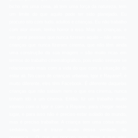
bicho em uma cena, ali tem uma força da natureza, tem
um limite do que aquilo pode ter sido planejado. Eu
procuro isto com tudo, adultos e crianças. Eu não trabalho
com ator mirim, tenho horror a isso. Mas as crianças, e
em geral pessoas que nunca fizeram aquilo – não atores,
crianças que nunca fizeram cinema, que não têm ainda
uma construção da sua imagem – são muito ricas em
termos do trabalho cinematográfico, pois estão sempre se
relacionando mais com a vida do que com a situação de
3
estar ali. No caso de crianças urbanas, Igor e Rayane
, é
muito diferente, eles têm Facebook. É diferente daquelas
crianças que não sabiam nem o que era cinema, nunca
tinham ido a um cinema. Então, fiz um trabalho muito
intenso com o Igor e com a Rayane, para chegar neste
lugar, e para isso não é preciso estar isolado do mundo,
mas é preciso trabalhar. A criança tem uma coisa muito
sedutora, que é trazer muito dessa verdade, da
presença… O que eu procuro num filme é que eles