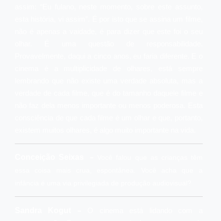
assim: “Eu fulano, neste momento, sobre este assunto,
esta história, vi assim”. É por isto que se assina um filme,
não é apenas a vaidade, é para dizer que este foi o seu
olhar. É uma questão de responsabilidade.
Provavelmente, daqui a cinco anos, eu faria diferente. E o
cinema é a multiplicidade de olhares, está sempre
lembrando que não existe uma verdade absoluta, mas a
verdade de cada filme, que é do tamanho daquele filme e
não faz dela menos importante ou menos poderosa. Esta
consciência de que cada filme é um olhar e que, portanto,
existem muitos olhares, é algo muito importante na vida.
–
Conceição Seixas
Você falou que as crianças têm
essa coisa mais crua, espontânea. Você acha que a
infância é uma via privilegiada de produção audiovisual?
–
Sandra Kogut
O cinema está lidando com a