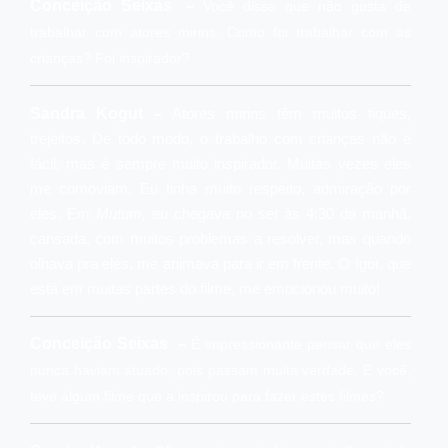
–
Conceição Seixas
Você disse que não gosta de
trabalhar com atores mirins. Como foi trabalhar com as
crianças? Foi inspirador?
–
Sandra Kogut
Atores mirins têm muitos tiques,
trejeitos. De todo modo, o trabalho com crianças não é
fácil, mas é sempre muito inspirador. Muitas vezes eles
me comoviam. Eu tinha muito respeito, admiração por
eles. Em
Mutum,
eu chegava no
set
às 4:30 da manhã,
cansada, com muitos problemas a resolver, mas quando
olhava pra eles, me animava para ir em frente. O Igor, que
está em muitas partes do filme, me emocionou muito!
–
Conceição Seixas
É impressionante pensar que eles
nunca haviam atuado, pois passam muita verdade. E você,
teve algum filme que a inspirou para fazer estes filmes?