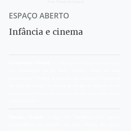
Foto: Tarsila do Amaral
ESPAÇO ABERTO
Infância e cinema
–
Conceição Seixas
Voltando um pouco a essa ideia
das motivações de ter feito
Mutum
, como se esse
personagem (Thiago) lembrasse algo familiar, a forma de
ele estar no mundo, a escolha de retratar a infância na sua
produção audiovisual teria a ver com sua vida, uma causa,
uma ideologia?
–
Sandra Kogut
Eu me identifico com esses
personagens; eu também era uma criança um pouco