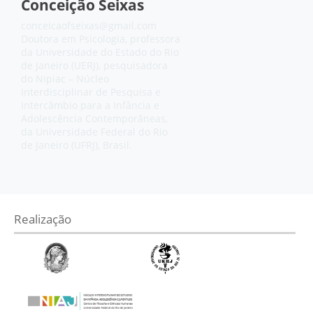
Conceição Seixas
conceicaofseixas@gmail.com
Doutora em Psicologia, professora
da Universidade do Estado do Rio
de Janeiro (UERJ), pesquisadora
do Nipiac – Núcleo
Interdisciplinar de Pesquisa e
Intercâmbio para a Infância e
Adolescência Contemporâneas,
da Universidade Federal do Rio
de Janeiro (UFRJ), Brasil.
Realização