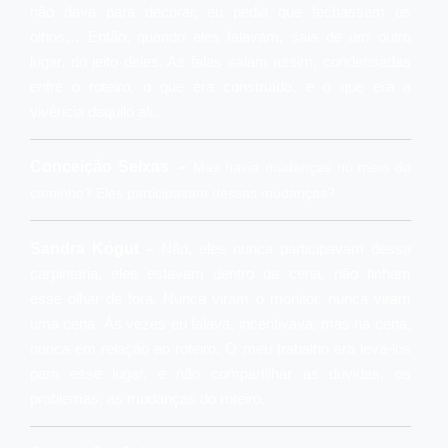
não dava para decorar, eu pedia que fechassem os
olhos… Então, quando eles falavam, saia de um outro
lugar, do jeito deles. As falas saiam assim, condensadas
entre o roteiro, o que era construído, e o que era a
vivência daquilo ali.
–
Conceição Seixas
Mas havia mudanças no meio do
caminho? Eles participavam dessas mudanças?
–
Sandra Kogut
Não, eles nunca participavam dessa
carpintaria, eles estavam dentro da cena, não tinham
esse olhar de fora. Nunca viram o monitor, nunca viram
uma cena. Às vezes eu falava, incentivava, mas na cena,
nunca em relação ao roteiro. O meu trabalho era levá-los
para esse lugar, e não compartilhar as dúvidas, os
problemas, as mudanças do roteiro.