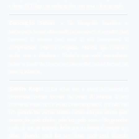
coisas. O Thiago se sente assim, um pouco fracassado.
–
Conceição Seixas
Na filmografia brasileira e
estrangeira temos observado personagens e enredos que
retratam a infância em toda a sua diversidade e
complexidade. Infância refugiada, infância que conviveu
muito com a ditadura… Gostaria que você comentasse
sobre o papel do cinema em desvendar outras formas de
olhar a infância.
–
Sandra Kogut
Eu acho que o papel do cinema é
desvendar outras formas de olhar. A infância é um
momento muito rico e muito cinematográfico, por não ser
um período tão verbal. Muitas coisas são percebidas pela
sensação, pelo cheiro, pela luz, pelo som… Se percebe
mais do que se entende. Acho que o cinema é sempre um
olhar. Quando você faz um filme, você está dizendo