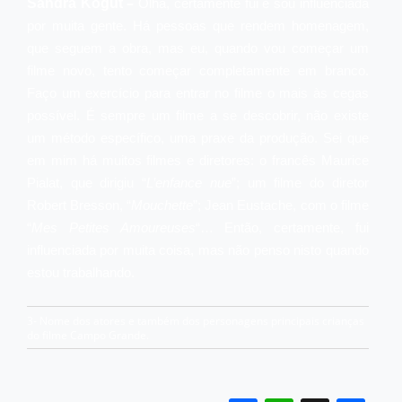
–
Sandra Kogut
Olha, certamente fui e sou influenciada
por muita gente. Há pessoas que rendem homenagem,
que seguem a obra, mas eu, quando vou começar um
filme novo, tento começar completamente em branco.
Faço um exercício para entrar no filme o mais às cegas
possível. É sempre um filme a se descobrir, não existe
um método específico, uma praxe da produção. Sei que
em mim há muitos filmes e diretores: o francês Maurice
Pialat, que dirigiu “
L’enfance nue
”; um filme do diretor
Robert Bresson, “
Mouchette
”; Jean Eustache, com o filme
“
Mes Petites Amoureuses
“… Então, certamente, fui
influenciada por muita coisa, mas não penso nisto quando
estou trabalhando.
3- Nome dos atores e também dos personagens principais crianças
do filme Campo Grande.