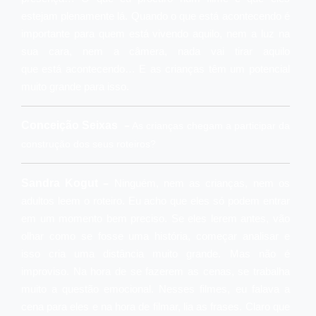
estejam plenamente lá. Quando o que está acontecendo é
importante para quem está vivendo aquilo, nem a luz na
sua cara, nem a câmera, nada vai tirar aquilo
que está acontecendo… E as crianças têm um potencial
muito grande para isso.
–
Conceição Seixas
As crianças chegam a participar da
construção dos seus roteiros?
–
Sandra Kogut
Ninguém, nem as crianças, nem os
adultos leem o roteiro. Eu acho que eles só podem entrar
em um momento bem preciso. Se eles lerem antes, vão
olhar como se fosse uma história, começar analisar e
isso cria uma distância muito grande. Mas não é
improviso. Na hora de se fazerem as cenas, se trabalha
muito a questão emocional. Nesses filmes, eu falava a
cena para eles e na hora de filmar, lia as frases. Claro que