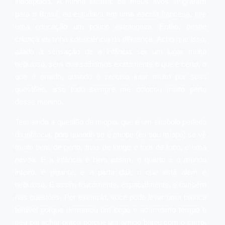
inadaptada. A minha família, os meus avós imigraram
para o Brasil, eu estudava em uma escola francesa, tive
uma educação um pouco estrangeira. Então, desde
criança eu tinha consciência da diferença. Acho que isso,
aliado à sensação de a infância ser um lugar muito
nebuloso, sem que saibamos exatamente o que é certo, o
que é errado, quando é preciso lutar muito por suas
questões, isso tudo sempre me colocou muito perto
desse menino.
Tem ainda a questão da miopia, que é um símbolo perfeito
da infância, pois quando se é míope (eu sou míope) se vê
muito bem de perto, mas de longe é fora de foco, é uma
névoa. E a infância é bem assim, o quarto é o mundo
inteiro, é gigante, e a partir dali, o que está além é
nebuloso. É assim fisicamente, espacialmente, e também
nas questões. Por exemplo, você pode levar uma bronca
terrível porque derramou um copo e ao mesmo tempo o
seu pai achar graça porque um amigo bateu com o carro.