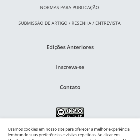
NORMAS PARA PUBLICAÇÃO
SUBMISSÃO DE ARTIGO / RESENHA / ENTREVISTA
Edições Anteriores
Inscreva-se
Contato
Usamos cookies em nosso site para oferecer a melhor experiência,
NIPIAC – Núcleo Interdisciplinar de Pesquisa para a Infância e
lembrando suas preferências e visitas repetidas. Ao clicar em
Adolescência Contemporâneas