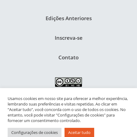
Edições Anteriores
Inscreva-se
Contato
Usamos cookies em nosso site para oferecer a melhor experiência,
NIPIAC – Núcleo Interdisciplinar de Pesquisa para a Infância e
lembrando suas preferências e visitas repetidas. Ao clicar em
Adolescência Contemporâneas
“Aceitar tudo”, você concorda com o uso de todos os cookies. No
entanto, você pode visitar "Configurações de cookies" para
Universidade Federal do Rio de Janeiro - Campus da Praia Vermelha
fornecer um consentimento controlado.
Av. Pasteur, 250 – Urca, Prédio da Decania do CFCH
Configurações de cookies
Aceitar tudo