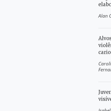
elab
Alan 
Alvo
violê
cari
Carol
Ferna
Juve
visív
Isabe