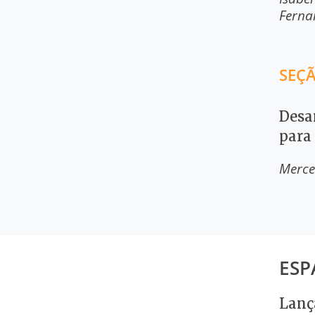
Ferna
SEÇÃ
Desa
para 
Merce
ESP
Lanç