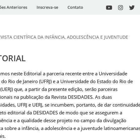
ões Anteriores
Inscreva-se
Contato
EVISTA CIENTÍFICA DA INFÂNCIA, ADOLESCÊNCIA E JUVENTUDE
TORIAL
mos neste Editorial a parceria recente entre a Universidade
 do Rio de Janeiro (UFRJ) e a Universidade do Estado do Rio de
 (UERJ) que, a partir da presente edição, serão parceiras
cionais na publicação da Revista DESIDADES. As duas
idades, UFRJ e UERJ, se incumbem, portanto, de dar continuidad
jeto editorial da DESIDADES de modo que se assegurem a
ência e a qualidade desse projeto no campo da divulgação
ica sobre a infância, a adolescência e a juventude latinoamericanas
is.