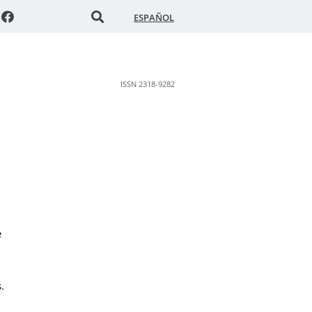
ESPAÑOL
ISSN 2318-9282
e
.