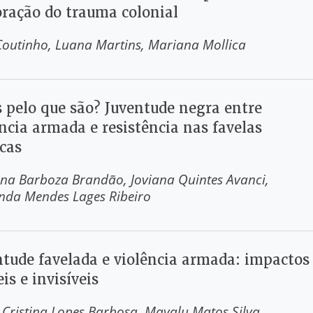
oração do trauma colonial
Coutinho
Luana Martins
Mariana Mollica
s pelo que são? Juventude negra entre
ncia armada e resistência nas favelas
ocas
ina Barboza Brandão
Joviana Quintes Avanci
nda Mendes Lages Ribeiro
ntude favelada e violência armada: impactos
eis e invisíveis
l Cristina Lopes Barbosa
Mayalu Matos Silva