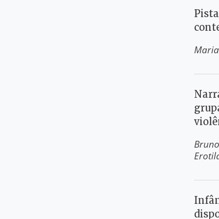
Pist
cont
Maria
Narr
grup
viol
Brun
Erotil
Infân
dispo