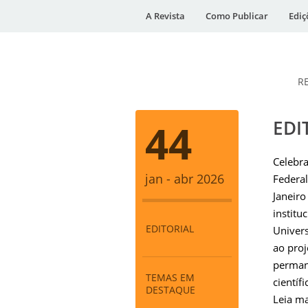
A Revista
Como Publicar
Ediç
R
DESidades
44
EDI
Celebra
jan - abr 2026
Federal
Janeiro
institu
EDITORIAL
Univers
ao pro
perman
TEMAS EM
científ
DESTAQUE
Leia ma