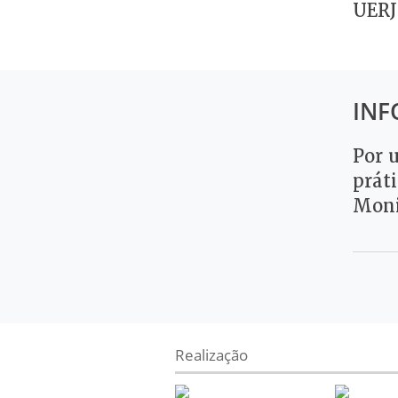
UERJ
INF
Por 
prát
Moni
Realização