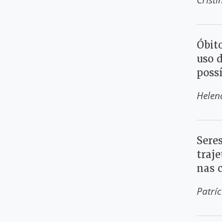
Óbito
uso d
possí
Helen
Seres
traj
nas 
Patrí