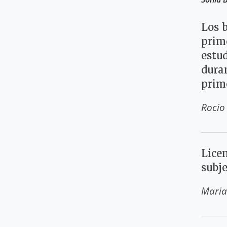
Los b
prim
estu
duran
prim
Rocio
Licen
subje
Maria