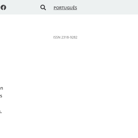
PORTUGUÊS
ISSN 2318-9282
ón
os
,