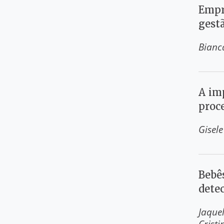
Empr
gest
Bianc
A im
proc
Gisel
Bebê
dete
Jaquel
Crist