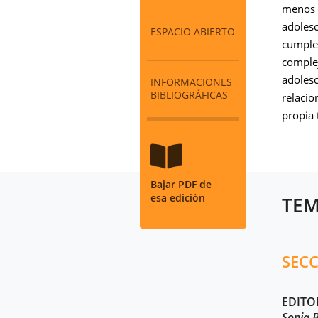
menos i
adolesc
ESPACIO ABIERTO
cumplen
comple
adolesc
INFORMACIONES
BIBLIOGRÁFICAS
relacio
propia 
Bajar PDF de
esa edición
TEM
SEC
EDITO
Sonia 