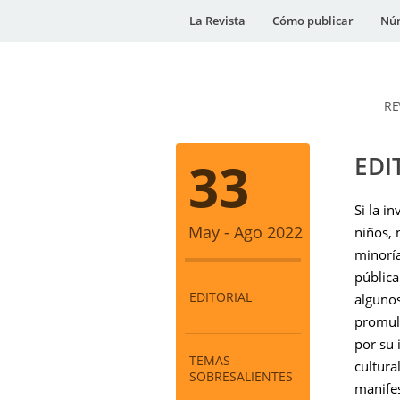
La Revista
Cómo publicar
Núm
RE
DESidades
33
EDI
Si la i
May - Ago 2022
niños, 
minoría
pública
EDITORIAL
algunos
promulg
por su
TEMAS
cultura
SOBRESALIENTES
manifes