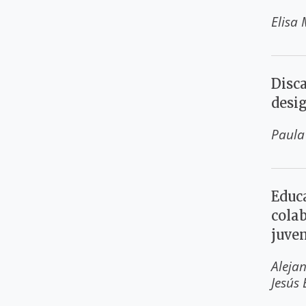
Elisa 
Disca
desi
Paula
Educa
cola
juve
Aleja
Jesús