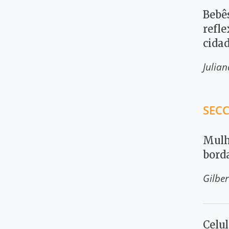
Bebê
refle
cida
Julia
SECC
Mulh
bord
Gilbe
Celul