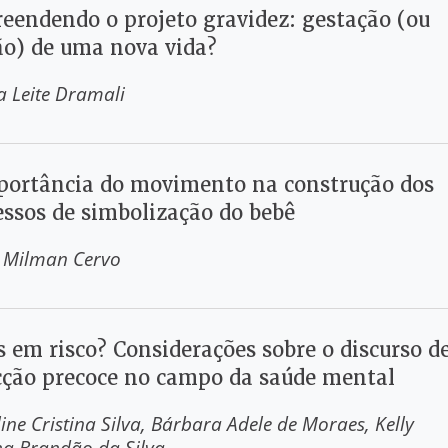
eendendo o projeto gravidez: gestação (ou
ão) de uma nova vida?
a Leite Dramali
portância do movimento na construção dos
essos de simbolização do bebê
e Milman Cervo
s em risco? Considerações sobre o discurso d
cção precoce no campo da saúde mental
ine Cristina Silva
Bárbara Adele de Moraes
Kelly
ina Brandão da Silva