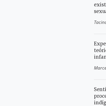
exis
sexua
Tacin
Exper
teóri
infa
Marce
Senti
proc
indí